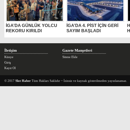
İGA’DA GÜNLÜK YOLCU
İGA’DA 4. PİST İÇİN GERİ
H
REKORU KIRILDI
SAYIM BAŞLADI
H
İletişim
Gazete Manşetleri
Künye
Sitene Ekle
Giriş
Kayıt Ol
© 2017
Slot Haber
Tüm Hakları Saklıdır ~ İzinsiz ve kaynak gösterilmeden yayınlanamaz.