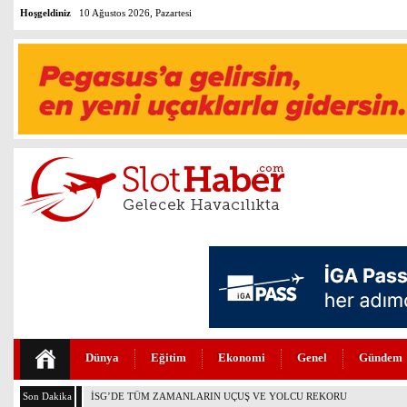
Hoşgeldiniz
10 Ağustos 2026, Pazartesi
Dünya
Eğitim
Ekonomi
Genel
Gündem
Son Dakika
THY’DE TÜM ZAMANLARIN REKORU