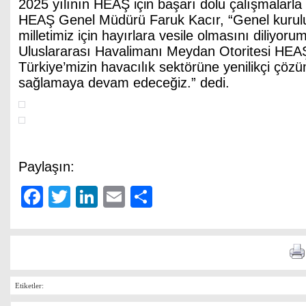
2025 yılının HEAŞ için başarı dolu çalışmalarla 
HEAŞ Genel Müdürü Faruk Kacır, “
Genel kuru
milletimiz için hayırlara vesile olmasını diliyo
Uluslararası Havalimanı Meydan Otoritesi HEAŞ
Türkiye’mizin havacılık sektörüne yenilikçi çözü
sağlamaya devam edeceğiz.”
dedi.
Paylaşın:
Facebook
Twitter
LinkedIn
Email
Share
Etiketler: