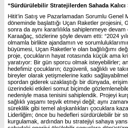
“Sürdürülebilir Stratejilerden Sahada Kalıcı
Hitit’in Satış ve Pazarlamadan Sorumlu Genel 
döneminde başlattığı Uçan Raketler projesini,
sonra da aynı kararlılıkla sahiplenmeye devam e
Karaağaç, sözlerine şöyle devam etti: “2024 y
olmamla birlikte ajandamın ve sorumluluklarım
büyümesi, Uçan Raketler’e olan bağlılığımı değ
proje, çocukların hayat rotasında küçük ama krit
yaratıyor: Bir gün sporcu olmak isteyebilirler; a
hedefimiz çocukların; özgüvenli, sağlıklı ve ta
bireyler olarak yetişmelerine katkı sağlayabilme
spordan giderek uzaklaştığı bir dünyada, erişimi
üzerindeki etkileri somut biçimde gözlemlenebil
nedeniyle masa tenisini sahiplendik. Projeyi ku
sağlıklı yaşamı teşvik etmeyi değil; aynı zaman
süreklilik gibi temel alışkanlıkları çocuklara ka
Liderliğim; önce bu hedefleri sürdürülebilir bir st
kurgulamak, ardından bu stratejiyi sahaya yans