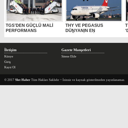
TGS’DEN GÜÇLÜ MALİ
THY VE PEGASUS
T
PERFORMANS
DÜNYANIN EN
‘
DEĞERLİLERİ ARASINDA
B
İletişim
Gazete Manşetleri
Künye
Sitene Ekle
Giriş
Kayıt Ol
© 2017
Slot Haber
Tüm Hakları Saklıdır ~ İzinsiz ve kaynak gösterilmeden yayınlanamaz.