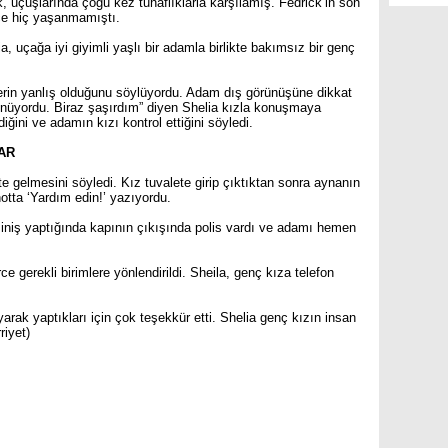
 uçuşlarında çoğu kez tuhaflıklarla karşılamış. Fedrick’in son
ce hiç yaşanmamıştı.
, uçağa iyi giyimli yaşlı bir adamla birlikte bakımsız bir genç
ylerin yanlış olduğunu söylüyordu. Adam dış görünüşüne dikkat
ünüyordu. Biraz şaşırdım” diyen Shelia kızla konuşmaya
ğini ve adamın kızı kontrol ettiğini söyledi.
AR
te gelmesini söyledi. Kız tuvalete girip çıktıktan sonra aynanın
otta ‘Yardım edin!’ yazıyordu.
k iniş yaptığında kapının çıkışında polis vardı ve adamı hemen
e gerekli birimlere yönlendirildi. Sheila, genç kıza telefon
arak yaptıkları için çok teşekkür etti. Shelia genç kızın insan
riyet)
are