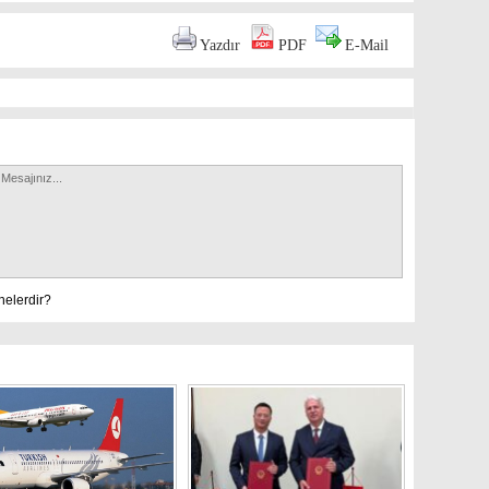
Yazdır
PDF
E-Mail
nelerdir?