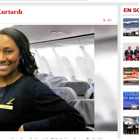
EN
S
Kurtardı
A-
A+