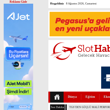
Reklamı Gizle
Hoşgeldiniz
8 Ağustos 2026, Cumartesi
Dünya
Eğitim
Eko
Son Dakika
THY VE PEGASUS DÜNYANIN E