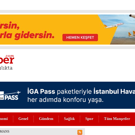
nomi
Genel
Gündem
Sağlık
Spor
Tüm Manşetler
N DEĞERLİLERİ ARASINDA