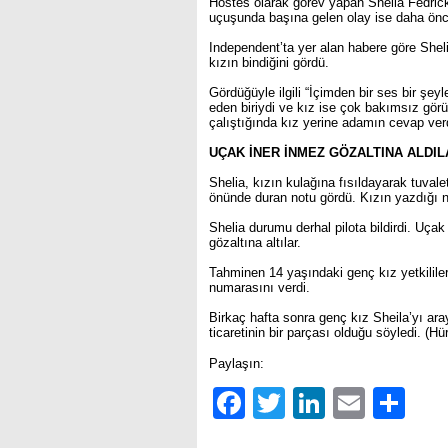
Hostes olarak görev yapan Shelia Fedrick,
uçuşunda başına gelen olay ise daha ön
Independent’ta yer alan habere göre Shelia
kızın bindiğini gördü.
Gördüğüyle ilgili “İçimden bir ses bir şe
eden biriydi ve kız ise çok bakımsız gör
çalıştığında kız yerine adamın cevap verdi
UÇAK İNER İNMEZ GÖZALTINA ALDIL
Shelia, kızın kulağına fısıldayarak tuvale
önünde duran notu gördü. Kızın yazdığı n
Shelia durumu derhal pilota bildirdi. Uça
gözaltına altılar.
Tahminen 14 yaşındaki genç kız yetkililerc
numarasını verdi.
Birkaç hafta sonra genç kız Sheila’yı aray
ticaretinin bir parçası olduğu söyledi. (Hür
Paylaşın:
Facebook
Twitter
LinkedIn
Email
Sh