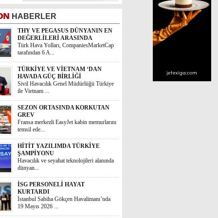
ON
HABERLER
THY VE PEGASUS DÜNYANIN EN
DEĞERLİLERİ ARASINDA
Türk Hava Yolları, CompaniesMarketCap
tarafından 6 A...
TÜRKİYE VE VİETNAM ‘DAN
HAVADA GÜÇ BİRLİĞİ
Sivil Havacılık Genel Müdürlüğü Türkiye
ile Vietnam ...
SEZON ORTASINDA KORKUTAN
GREV
Fransa merkezli EasyJet kabin memurlarını
temsil ede...
HİTİT YAZILIMDA TÜRKİYE
ŞAMPİYONU
Havacılık ve seyahat teknolojileri alanında
dünyan...
İSG PERSONELİ HAYAT
KURTARDI
İstanbul Sabiha Gökçen Havalimanı’nda
19 Mayıs 2026 ...