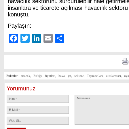
havacılık sektörünü sürdürülebilir hale getirmeler
insanlara ve ticarete açılması havacılık sektörü i
konuştu.
Paylaşın:
Facebook
Twitter
LinkedIn
Email
Share
Etiketler:
artacak
,
Birliği
,
fiyatları
,
hava
,
jet
,
sektöre
,
Taşımacıları
,
uluslararası
,
uya
Yorumunuz