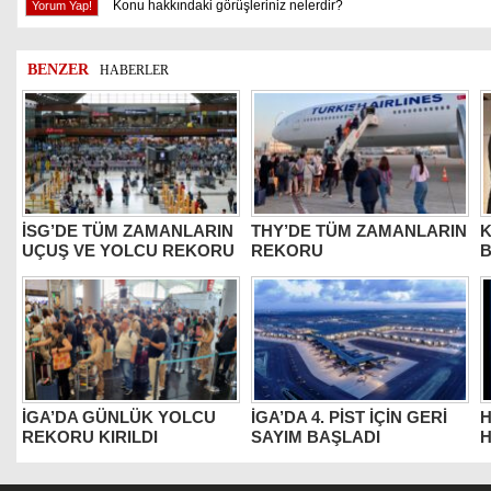
Konu hakkındaki görüşleriniz nelerdir?
BENZER
HABERLER
İSG’DE TÜM ZAMANLARIN
THY’DE TÜM ZAMANLARIN
K
UÇUŞ VE YOLCU REKORU
REKORU
B
İGA’DA GÜNLÜK YOLCU
İGA’DA 4. PİST İÇİN GERİ
H
REKORU KIRILDI
SAYIM BAŞLADI
H