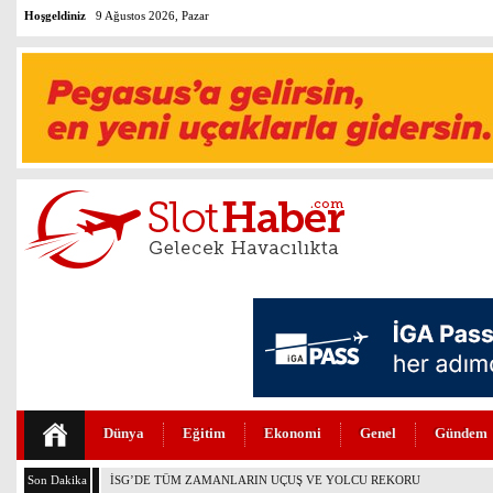
Hoşgeldiniz
9 Ağustos 2026, Pazar
Dünya
Eğitim
Ekonomi
Genel
Gündem
Son Dakika
THY’DE TÜM ZAMANLARIN REKORU