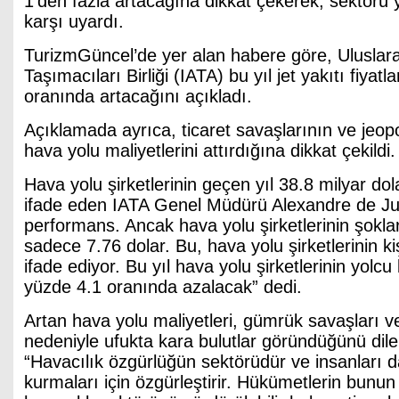
1’den fazla artacağına dikkat çekerek, sektörü 
karşı uyardı.
TurizmGüncel’de yer alan habere göre, Uluslar
Taşımacıları Birliği (IATA) bu yıl jet yakıtı fiyat
oranında artacağını açıkladı.
Açıklamada ayrıca, ticaret savaşlarının ve jeopol
hava yolu maliyetlerini attırdığına dikkat çekildi.
Hava yolu şirketlerinin geçen yıl 38.8 milyar dola
ifade eden IATA Genel Müdürü Alexandre de Ju
performans. Ancak hava yolu şirketlerinin şokl
sadece 7.76 dolar. Bu, hava yolu şirketlerinin kiş
ifade ediyor. Bu yıl hava yolu şirketlerinin yolcu
yüzde 4.1 oranında azalacak” dedi.
Artan hava yolu maliyetleri, gümrük savaşları ve 
nedeniyle ufukta kara bulutlar göründüğünü dile
“Havacılık özgürlüğün sektörüdür ve insanları d
kurmaları için özgürleştirir. Hükümetlerin bunun