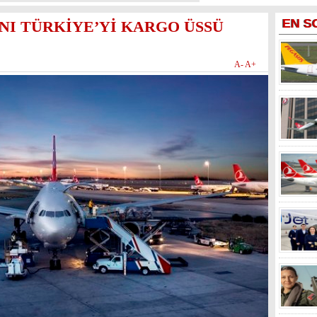
EN
S
NI TÜRKİYE’Yİ KARGO ÜSSÜ
A-
A+