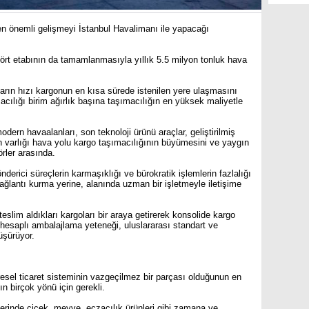
n önemli gelişmeyi İstanbul Havalimanı ile yapacağı
dört etabının da tamamlanmasıyla yıllık 5.5 milyon tonluk hava
ların hızı kargonun en kısa sürede istenilen yere ulaşmasını
cılığı birim ağırlık başına taşımacılığın en yüksek maliyetle
ern havaalanları, son teknoloji ürünü araçlar, geliştirilmiş
in varlığı hava yolu kargo taşımacılığının büyümesini ve yaygın
rler arasında.
erici süreçlerin karmaşıklığı ve bürokratik işlemlerin fazlalığı
ağlantı kurma yerine, alanında uzman bir işletmeyle iletişime
 teslim aldıkları kargoları bir araya getirerek konsolide kargo
hesaplı ambalajlama yeteneği, uluslararası standart ve
üşürüyor.
esel ticaret sisteminin vazgeçilmez bir parçası olduğunun en
 birçok yönü için gerekli.
lerinde çiçek, meyve, eczacılık ürünleri gibi zamana ve