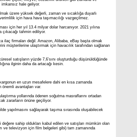
 imkansız hale geliyor.
 olmak üzere yüksek değerli, zaman ve sıcaklığa duyarlı
erimlilik için hava hava taşımacılığı vazgeçilmez.
ası için her yıl 13.4 milyar dolar harcanıyor. 2021 yılına
a çıkacağı tahmin ediliyor.
zca ilaç firmaları değil. Amazon, Alibaba, eBay başta olmak
erini müşterilerine ulaştırmak için havacılık tarafından sağlanan
 küresel satışların yüzde 7,6’sını oluşturduğu düşünüldüğünde
ğına ilginin daha da artacağı kesin.
r kargonun en uzun mesafelere dahi en kısa zamanda
 önemli avantajları var.
 ulaştırma yollarında ödenen soğutma masraflarını ortadan
cak zararların önüne geçiliyor.
kilde yapılmasını sağlayarak taşıma sırasında oluşabilecek
ari değere sahip oldukları kabul edilen ve satışları mümkün olan
rı ve televizyon için film belgeleri gibi) tam zamanında