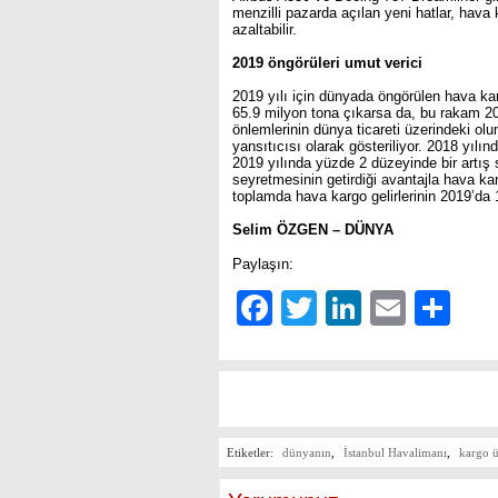
menzilli pazarda açılan yeni hatlar, hava 
azaltabilir.
2019 öngörüleri umut verici
2019 yılı için dünyada öngörülen hava kar
65.9 milyon tona çıkarsa da, bu rakam 2
önlemlerinin dünya ticareti üzerindeki ol
yansıtıcısı olarak gösteriliyor. 2018 yılı
2019 yılında yüzde 2 düzeyinde bir artış 
seyretmesinin getirdiği avantajla hava 
toplamda hava kargo gelirlerinin 2019’da 
Selim ÖZGEN – DÜNYA
Paylaşın:
Facebook
Twitter
LinkedIn
Email
Sh
Etiketler:
dünyanın
,
İstanbul Havalimanı
,
kargo ü