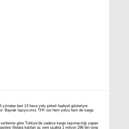
 yılından beri 13 hava yolu şirketi faaliyet gösteriyor.
yor. Bayrak taşıyıcımız THY ise hem yolcu hem de kargo
verilerine göre Türkiye’de sadece kargo taşımacılığı yapan
sitesi filolara katılan üç yeni uçakla 1 milyon 296 bin tona