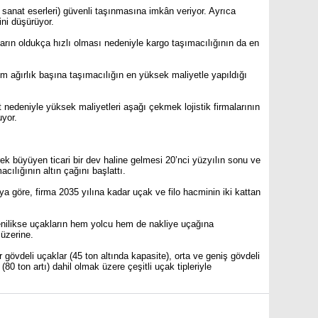
a, sanat eserleri) güvenli taşınmasına imkân veriyor. Ayrıca
ini düşürüyor.
arın oldukça hızlı olması nedeniyle kargo taşımacılığının da en
rim ağırlık başına taşımacılığın en yüksek maliyetle yapıldığı
edeniyle yüksek maliyetleri aşağı çekmek lojistik firmalarının
yor.
k büyüyen ticari bir dev haline gelmesi 20’nci yüzyılın sonu ve
cılığının altın çağını başlattı.
ya göre, firma 2035 yılına kadar uçak ve filo hacminin iki kattan
nilikse uçakların hem yolcu hem de nakliye uçağına
 üzerine.
 gövdeli uçaklar (45 ton altında kapasite), orta ve geniş gövdeli
(80 ton artı) dahil olmak üzere çeşitli uçak tipleriyle