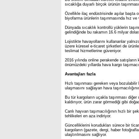
sıcaklığa duyarlı birçok ürünün taşınması
Özellikle ilaç endüstrisinde aşılar başta
biyofarma ürünlerin taşınmasında hız ve v
Dünyada sıcaklık kontrollü yüklerin taşınm
gelindiğinde bu rakamın 16.6 milyar dolar
Lojistikte havayollarını kullananlar yalnı
üzere küresel e-ticaret şirketleri de ürünl
teslimat hizmetlerine güveniyor.
2016 yılında online perakende satışların
önümüzdeki yıllarda hava kargo taşımacılı
Avantajları fazla
Hızlı taşınması gereken veya bozulabili
ulaşmasını sağlayan hava taşımacılığının
Bu tür kargoların uçakla taşınması diğer
kaldırıyor, ürün zarar görmediği gibi doğa
Canlı hayvan taşımacılığının hızlı bir şe
tehlikeleri en aza indiriyor.
Güncelliklerini korudukları sürece bir tic
kargoların (gazete, dergi, haber fotoğrafla
ulaştırılmasını sağlıyor.