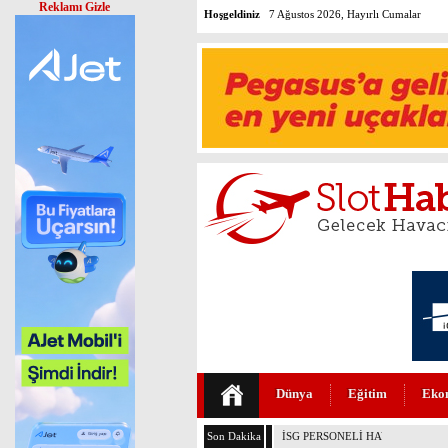
Reklamı Gizle
Hoşgeldiniz
7 Ağustos 2026, Hayırlı Cumalar
Dünya
Eğitim
Eko
Son Dakika
İSG PERSONELİ HAYAT KURTAR