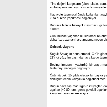
Yine değerli kargoların (altın, platin, par
ambalajlama ve taşıma sigorta maliyetler
Havayolu taşımacılığında kullanılan araçl
kısa sürede yapılması sağlanıyor.
Bununla birlikte havayolu taşımacılığı bi
sistem.
Günümüzde yaşanan uluslararası rekabet n
daha fazla zaman harcamasına neden olu
Gelecek vizyonu
Soğuk Savaş’ın sona ermesi, Çin’in gidere
21’inci yüzyılın başında hava kargo taşıma
Boeing firmasının yaptırdığı bir araştırma
fazla büyüyeceğini öngörüyor.
Önümüzdeki 15 yılda olacak bir başka ye
dönüşümlerinin kolaylıkla sağlanabilmesi
Bugün hava taşımacılığının ihtiyaçları dar
uçaklar (40-80 ton), geniş gövdeli uçaklar 
karşılanmaya devam ediyor.