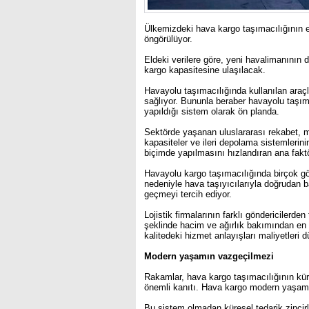
Ülkemizdeki hava kargo taşımacılığının e
öngörülüyor.
Eldeki verilere göre, yeni havalimanının 
kargo kapasitesine ulaşılacak.
Havayolu taşımacılığında kullanılan araç
sağlıyor. Bununla beraber havayolu taşıma
yapıldığı sistem olarak ön planda.
Sektörde yaşanan uluslararası rekabet, mod
kapasiteler ve ileri depolama sistemlerin
biçimde yapılmasını hızlandıran ana faktö
Havayolu kargo taşımacılığında birçok gönd
nedeniyle hava taşıyıcılarıyla doğrudan b
geçmeyi tercih ediyor.
Lojistik firmalarının farklı göndericilerden
şeklinde hacim ve ağırlık bakımından en 
kalitedeki hizmet anlayışları maliyetleri d
Modern yaşamın vazgeçilmezi
Rakamlar, hava kargo taşımacılığının kür
önemli kanıtı. Hava kargo modern yaşamın
Bu sistem olmadan küresel tedarik zincir