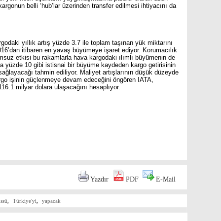
kargonun belli ‘hub’lar üzerinden transfer edilmesi ihtiyacını da
godaki yıllık artış yüzde 3.7 ile toplam taşınan yük miktarını
016’dan itibaren en yavaş büyümeye işaret ediyor. Korumacılık
umsuz etkisi bu rakamlarla hava kargodaki ılımlı büyümenin de
nda yüzde 10 gibi istisnai bir büyüme kaydeden kargo getirisinin
sağlayacağı tahmin ediliyor. Maliyet artışlarının düşük düzeyde
kargo işinin güçlenmeye devam edeceğini öngören IATA,
116.1 milyar dolara ulaşacağını hesaplıyor.
are
Yazdır
PDF
E-Mail
ssü
,
Türkiye'yi
,
yapacak