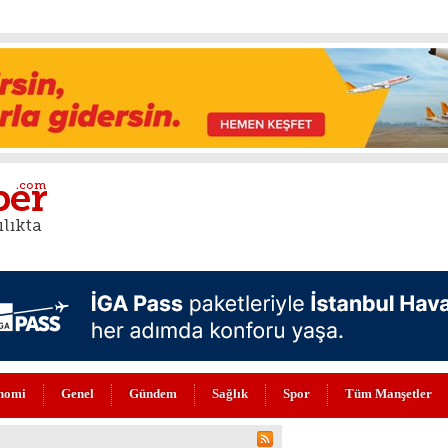
nomi
Genel
Gündem
Sağlık
Spor
Tüm Manşetler
DI