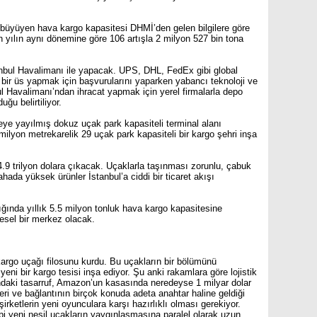
k büyüyen hava kargo kapasitesi DHMİ’den gelen bilgilere göre
n yılın aynı dönemine göre 106 artışla 2 milyon 527 bin tona
anbul Havalimanı ile yapacak. UPS, DHL, FedEx gibi global
l bir üs yapmak için başvurularını yaparken yabancı teknoloji ve
ul Havalimanı’ndan ihracat yapmak için yerel firmalarla depo
ğu belirtiliyor.
ye yayılmış dokuz uçak park kapasiteli terminal alanı
ilyon metrekarelik 29 uçak park kapasiteli bir kargo şehri inşa
.9 trilyon dolara çıkacak. Uçaklarla taşınması zorunlu, çabuk
ahada yüksek ürünler İstanbul’a ciddi bir ticaret akışı
ğında yıllık 5.5 milyon tonluk hava kargo kapasitesine
esel bir merkez olacak.
kargo uçağı filosunu kurdu. Bu uçakların bir bölümünü
eni bir kargo tesisi inşa ediyor. Şu anki rakamlara göre lojistik
ndaki tasarruf, Amazon’un kasasında neredeyse 1 milyar dolar
eri ve bağlantının birçok konuda adeta anahtar haline geldiği
ketlerin yeni oyunculara karşı hazırlıklı olması gerekiyor.
i yeni nesil uçakların yaygınlaşmasına paralel olarak uzun