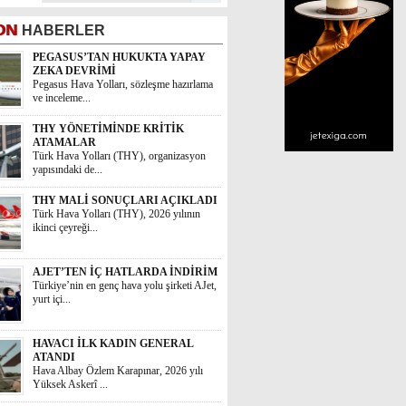
ON
HABERLER
PEGASUS’TAN HUKUKTA YAPAY
ZEKA DEVRİMİ
Pegasus Hava Yolları, sözleşme hazırlama
ve inceleme...
THY YÖNETİMİNDE KRİTİK
ATAMALAR
Türk Hava Yolları (THY), organizasyon
yapısındaki de...
THY MALİ SONUÇLARI AÇIKLADI
Türk Hava Yolları (THY), 2026 yılının
ikinci çeyreği...
AJET’TEN İÇ HATLARDA İNDİRİM
Türkiye’nin en genç hava yolu şirketi AJet,
yurt içi...
HAVACI İLK KADIN GENERAL
ATANDI
Hava Albay Özlem Karapınar, 2026 yılı
Yüksek Askerî ...