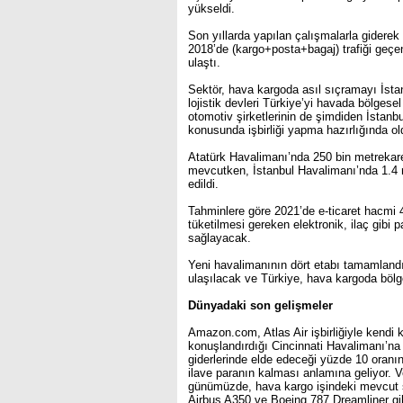
yükseldi.
Son yıllarda yapılan çalışmalarla gidere
2018’de (kargo+posta+bagaj) trafiği geçe
ulaştı.
Sektör, hava kargoda asıl sıçramayı İst
lojistik devleri Türkiye’yi havada bölgese
otomotiv şirketlerinin de şimdiden İstanb
konusunda işbirliği yapma hazırlığında oldu
Atatürk Havalimanı’nda 250 bin metrekare
mevcutken, İstanbul Havalimanı’nda 1.4 m
edildi.
Tahminlere göre 2021’de e-ticaret hacmi 4
tüketilmesi gereken elektronik, ilaç gibi p
sağlayacak.
Yeni havalimanının dört etabı tamamlandı
ulaşılacak ve Türkiye, hava kargoda bölg
Dünyadaki son gelişmeler
Amazon.com, Atlas Air işbirliğiyle kendi 
konuşlandırdığı Cincinnati Havalimanı’na y
giderlerinde elde edeceği yüzde 10 oranı
ilave paranın kalması anlamına geliyor. V
günümüzde, hava kargo işindeki mevcut şir
Airbus A350 ve Boeing 787 Dreamliner gib