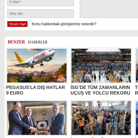
Konu hakkındaki görüşleriniz nelerdir?
BENZER
HABERLER
PEGASUS’LA DIŞ HATLAR
İSG’DE TÜM ZAMANLARIN
T
9 EURO
UÇUŞ VE YOLCU REKORU