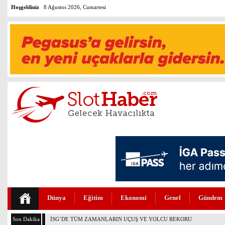
Hoşgeldiniz
8 Ağustos 2026, Cumartesi
Dünya
Eğitim
Ekonomi
Genel
Gündem
Son Dakika
İSG’DE TÜM ZAMANLARIN UÇUŞ VE YOLCU REKORU