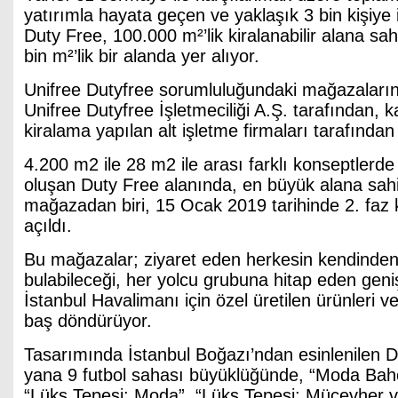
yatırımla hayata geçen ve yaklaşık 3 bin kişiye
Duty Free, 100.000 m²’lik kiralanabilir alana s
bin m²’lik bir alanda yer alıyor.
Unifree Dutyfree sorumluluğundaki mağazaları
Unifree Dutyfree İşletmeciliği A.Ş. tarafından, k
kiralama yapılan alt işletme firmaları tarafından i
4.200 m2 ile 28 m2 ile arası farklı konseptler
oluşan Duty Free alanında, en büyük alana sahi
mağazadan biri, 15 Ocak 2019 tarihinde 2. fa
açıldı.
Bu mağazalar; ziyaret eden herkesin kendinden 
bulabileceği, her yolcu grubuna hitap eden geni
İstanbul Havalimanı için özel üretilen ürünleri 
baş döndürüyor.
Tasarımında İstanbul Boğazı’ndan esinlenilen D
yana 9 futbol sahası büyüklüğünde, “Moda Bahçe
“Lüks Tepesi: Moda”, “Lüks Tepesi: Mücevher v