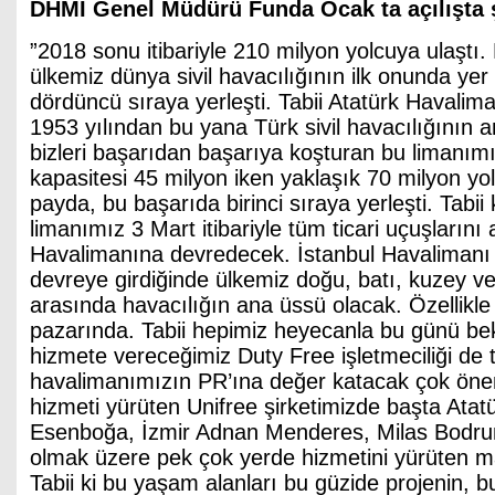
DHMİ Genel Müdürü Funda Ocak ta açılışta ş
”2018 sonu itibariyle 210 milyon yolcuya ulaştı. B
ülkemiz dünya sivil havacılığının ilk onunda yer
dördüncü sıraya yerleşti. Tabii Atatürk Havalima
1953 yılından bu yana Türk sivil havacılığının 
bizleri başarıdan başarıya koşturan bu limanım
kapasitesi 45 milyon iken yaklaşık 70 milyon yo
payda, bu başarıda birinci sıraya yerleşti. Tabii
limanımız 3 Mart itibariyle tüm ticari uçuşlarını 
Havalimanına devredecek. İstanbul Havalimanı
devreye girdiğinde ülkemiz doğu, batı, kuzey v
arasında havacılığın ana üssü olacak. Özellikle 
pazarında. Tabii hepimiz heyecanla bu günü be
hizmete vereceğimiz Duty Free işletmeciliği de t
havalimanımızın PR’ına değer katacak çok öneml
hizmeti yürüten Unifree şirketimizde başta Atat
Esenboğa, İzmir Adnan Menderes, Milas Bodr
olmak üzere pek çok yerde hizmetini yürüten mar
Tabii ki bu yaşam alanları bu güzide projenin, 