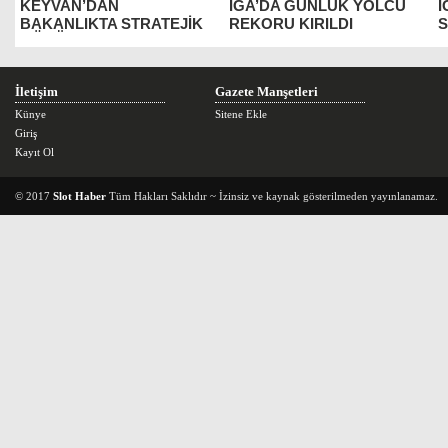
KEYVAN’DAN
İGA’DA GÜNLÜK YOLCU
İ
BAKANLIKTA STRATEJİK
REKORU KIRILDI
S
GÖRÜŞME
İletişim
Gazete Manşetleri
Künye
Sitene Ekle
Giriş
Kayıt Ol
© 2017
Slot Haber
Tüm Hakları Saklıdır ~ İzinsiz ve kaynak gösterilmeden yayınlanamaz.