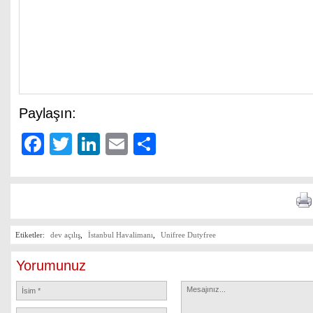
Paylaşın:
Facebook
Twitter
LinkedIn
Email
Share
Etiketler:
dev açılış
,
İstanbul Havalimanı
,
Unifree Dutyfree
Yorumunuz