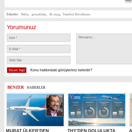
Etiketler:
Bakü
,
gerçekleşti
,
ilk uçuş
,
İstanbul Havalimanı
Yorumunuz
Konu hakkındaki görüşleriniz nelerdir?
BENZER
HABERLER
MURAT ÜLKER’DEN
THY’DEN DOLULUKTA
A