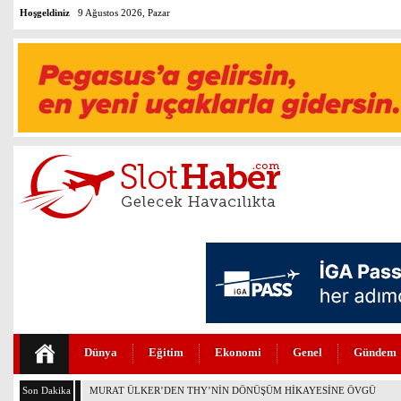
Hoşgeldiniz
9 Ağustos 2026, Pazar
Dünya
Eğitim
Ekonomi
Genel
Gündem
Son Dakika
THY’DEN DOLULUKTA TEMMUZ REKORU