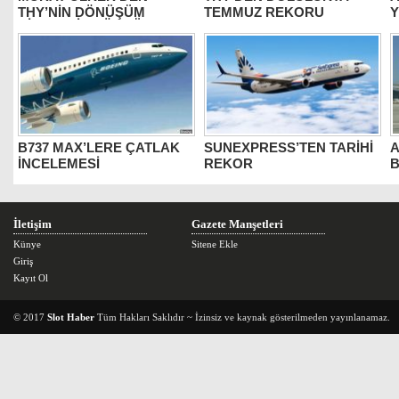
THY’NİN DÖNÜŞÜM
TEMMUZ REKORU
Y
HİKAYESİNE ÖVGÜ
B737 MAX’LERE ÇATLAK
SUNEXPRESS’TEN TARİHİ
A
İNCELEMESİ
REKOR
B
İletişim
Gazete Manşetleri
Künye
Sitene Ekle
Giriş
Kayıt Ol
© 2017
Slot Haber
Tüm Hakları Saklıdır ~ İzinsiz ve kaynak gösterilmeden yayınlanamaz.