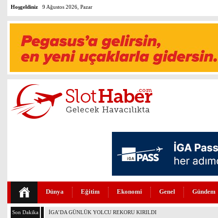
Hoşgeldiniz
9 Ağustos 2026, Pazar
Dünya
Eğitim
Ekonomi
Genel
Gündem
Son Dakika
İGA’DA 4. PİST İÇİN GERİ SAYIM BAŞLADI