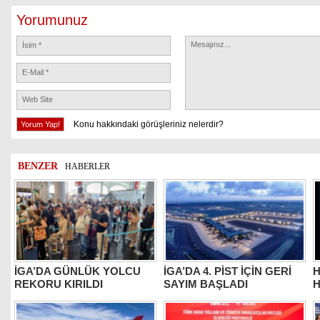
Yorumunuz
Konu hakkındaki görüşleriniz nelerdir?
BENZER
HABERLER
İGA’DA GÜNLÜK YOLCU
İGA’DA 4. PİST İÇİN GERİ
H
REKORU KIRILDI
SAYIM BAŞLADI
H