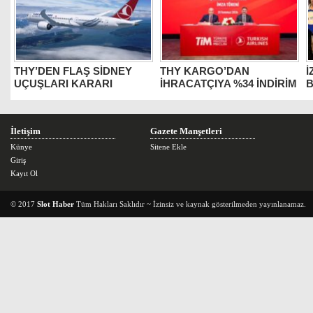
THY’DEN FLAŞ SİDNEY
THY KARGO’DAN
İ
UÇUŞLARI KARARI
İHRACATÇIYA %34 İNDİRİM
B
İletişim
Gazete Manşetleri
Künye
Sitene Ekle
Giriş
Kayıt Ol
© 2017
Slot Haber
Tüm Hakları Saklıdır ~ İzinsiz ve kaynak gösterilmeden yayınlanamaz.