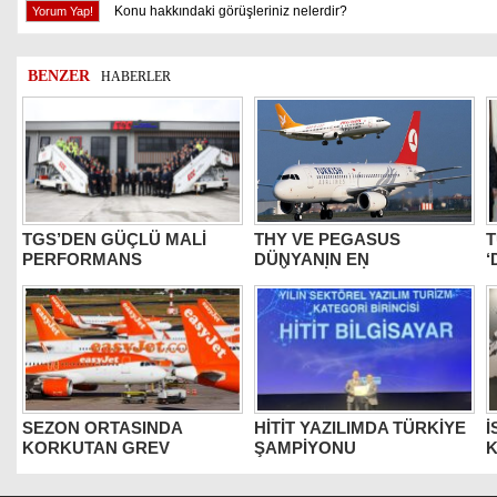
Konu hakkındaki görüşleriniz nelerdir?
BENZER
HABERLER
TGS’DEN GÜÇLÜ MALİ
THY VE PEGASUS
T
PERFORMANS
DÜNYANIN EN
‘
DEĞERLİLERİ ARASINDA
B
SEZON ORTASINDA
HİTİT YAZILIMDA TÜRKİYE
İ
KORKUTAN GREV
ŞAMPİYONU
K