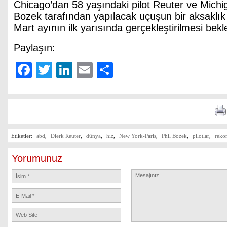
Chicago’dan 58 yaşındaki pilot Reuter ve Michig
Bozek tarafından yapılacak uçuşun bir aksaklık
Mart ayının ilk yarısında gerçekleştirilmesi bekl
Paylaşın:
Facebook
Twitter
LinkedIn
Email
Share
Etiketler:
abd
,
Dierk Reuter
,
dünya
,
hız
,
New York-Paris
,
Phil Bozek
,
pilotlar
,
reko
Yorumunuz