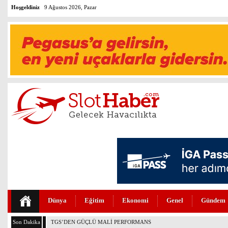
Hoşgeldiniz
9 Ağustos 2026, Pazar
Dünya
Eğitim
Ekonomi
Genel
Gündem
Son Dakika
THY VE PEGASUS DÜNYANIN EN DEĞERLİLERİ ARASINDA