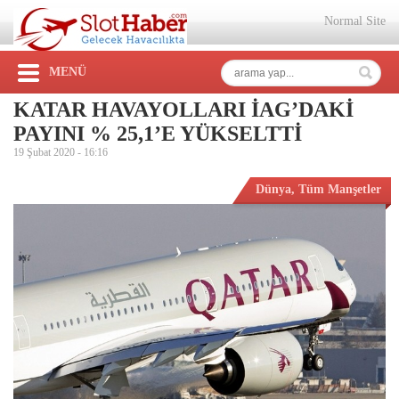
Normal Site
MENÜ
KATAR HAVAYOLLARI İAG’DAKİ
PAYINI % 25,1’E YÜKSELTTİ
19 Şubat 2020 -
16:16
Dünya
,
Tüm Manşetler