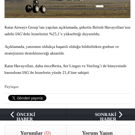
Katar Airways Group’tan yapılan açıklamada, şirketin British Havayolları’nın
sahibi IAG’deki hisselerini %25,1’e yükselttiği duyuruldu.
Açıklamada, yatırımın oldukça başarılı olduğu bildirilirken grubun ve
stratejisinin destekleneceği aktarıldı.
Katar Havayolları, daha önceIberia, Aer Lingus ve Vueling’i de bünyesinde
barındıran IAG’de hisselerin yüzde 21,4’üne sahipti.
Paylaşın:
ÖNCEKİ
SONRAKİ
HABER
HABER
Yorumlar
(0)
Yorum Yapın