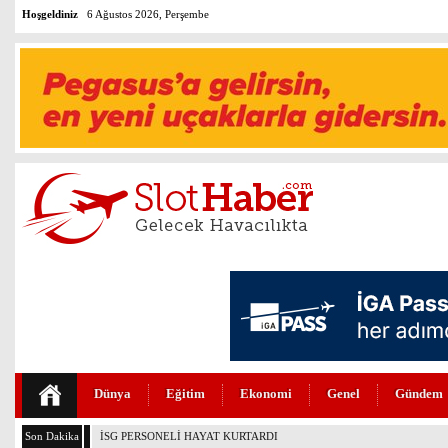
Hoşgeldiniz
6 Ağustos 2026, Perşembe
Dünya
Eğitim
Ekonomi
Genel
Gündem
Son Dakika
PEGASUS’TAN HUKUKTA YAPAY ZEKA DEVRİMİ