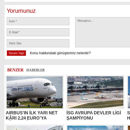
Yorumunuz
Konu hakkındaki görüşleriniz nelerdir?
BENZER
HABERLER
AIRBUS’IN İLK YARI NET
İSG AVRUPA DEVLER LİGİ
S
KÂRI 2,24 EURO’YA
ŞAMPİYONU
H
YÜKSELDİ