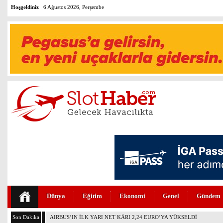
Hoşgeldiniz
6 Ağustos 2026, Perşembe
Dünya
Eğitim
Ekonomi
Genel
Gündem
Son Dakika
İSG AVRUPA DEVLER LİGİ ŞAMPİYONU