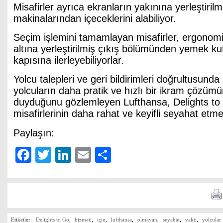
Misafirler ayrıca ekranların yakınına yerleştirilm
makinalarından içeceklerini alabiliyor.
Seçim işlemini tamamlayan misafirler, ergonom
altına yerleştirilmiş çıkış bölümünden yemek k
kapısına ilerleyebiliyorlar.
Yolcu talepleri ve geri bildirimleri doğrultusunda
yolcuların daha pratik ve hızlı bir ikram çözümü
duyduğunu gözlemleyen Lufthansa, Delights to G
misafirlerinin daha rahat ve keyifli seyahat etme
Paylaşın:
Facebook
Twitter
LinkedIn
Email
Share
Etiketler:
Delights to Go
,
hizmeti
,
için
,
lufthansa
,
olmayan
,
seyahat
,
vakti
,
yolcular