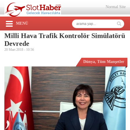
Normal Site
MENÜ
Milli Hava Trafik Kontrolör Simülatörü
Devrede
20 Mart 2018 -
10:56
Dünya
,
Tüm Manşetler