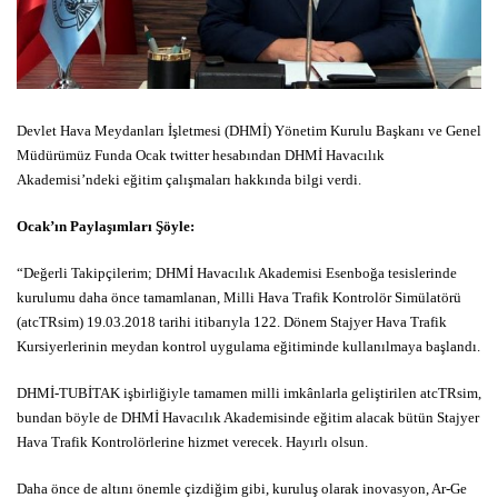
Devlet Hava Meydanları İşletmesi (DHMİ) Yönetim Kurulu Başkanı ve Genel
Müdürümüz Funda Ocak twitter hesabından DHMİ Havacılık
Akademisi’ndeki eğitim çalışmaları hakkında bilgi verdi.
Ocak’ın Paylaşımları Şöyle:
“Değerli Takipçilerim; DHMİ Havacılık Akademisi Esenboğa tesislerinde
kurulumu daha önce tamamlanan, Milli Hava Trafik Kontrolör Simülatörü
(atcTRsim) 19.03.2018 tarihi itibarıyla 122. Dönem Stajyer Hava Trafik
Kursiyerlerinin meydan kontrol uygulama eğitiminde kullanılmaya başlandı.
DHMİ-TUBİTAK işbirliğiyle tamamen milli imkânlarla geliştirilen atcTRsim,
bundan böyle de DHMİ Havacılık Akademisinde eğitim alacak bütün Stajyer
Hava Trafik Kontrolörlerine hizmet verecek. Hayırlı olsun.
Daha önce de altını önemle çizdiğim gibi, kuruluş olarak inovasyon, Ar-Ge