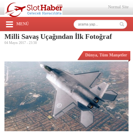
Normal Site
MENÜ
Milli Savaş Uçağından İlk Fotoğraf
04 Mayıs 2017 -
23:50
Dünya
,
Tüm Manşetler