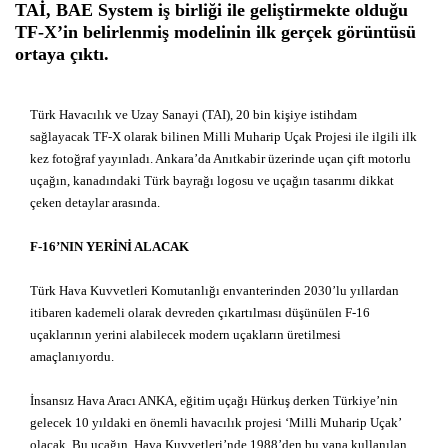
TAİ, BAE System iş birliği ile geliştirmekte olduğu
TF-X’in belirlenmiş modelinin ilk gerçek görüntüsü
ortaya çıktı.
Türk Havacılık ve Uzay Sanayi (TAI), 20 bin kişiye istihdam
sağlayacak TF-X olarak bilinen Milli Muharip Uçak Projesi ile ilgili ilk
kez fotoğraf yayınladı. Ankara’da Anıtkabir üzerinde uçan çift motorlu
uçağın, kanadındaki Türk bayrağı logosu ve uçağın tasarımı dikkat
çeken detaylar arasında.
F-16’NIN YERİNİ ALACAK
Türk Hava Kuvvetleri Komutanlığı envanterinden 2030’lu yıllardan
itibaren kademeli olarak devreden çıkartılması düşünülen F-16
uçaklarının yerini alabilecek modern uçakların üretilmesi
amaçlanıyordu.
İnsansız Hava Aracı ANKA, eğitim uçağı Hürkuş derken Türkiye’nin
gelecek 10 yıldaki en önemli havacılık projesi ‘Milli Muharip Uçak’
olacak. Bu uçağın, Hava Kuvvetleri’nde 1988’den bu yana kullanılan