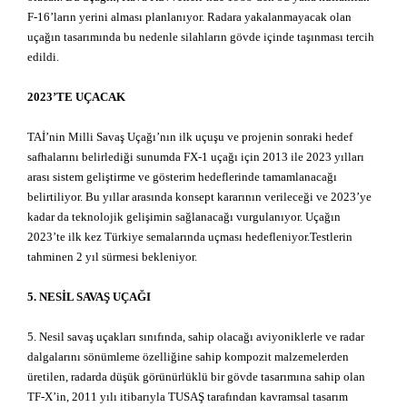
F-16’ların yerini alması planlanıyor. Radara yakalanmayacak olan
uçağın tasarımında bu nedenle silahların gövde içinde taşınması tercih
edildi.
2023’TE UÇACAK
TAİ’nin Milli Savaş Uçağı’nın ilk uçuşu ve projenin sonraki hedef
safhalarını belirlediği sunumda FX-1 uçağı için 2013 ile 2023 yılları
arası sistem geliştirme ve gösterim hedeflerinde tamamlanacağı
belirtiliyor. Bu yıllar arasında konsept kararının verileceği ve 2023’ye
kadar da teknolojik gelişimin sağlanacağı vurgulanıyor. Uçağın
2023’te ilk kez Türkiye semalarında uçması hedefleniyor.Testlerin
tahminen 2 yıl sürmesi bekleniyor.
5. NESİL SAVAŞ UÇAĞI
5. Nesil savaş uçakları sınıfında, sahip olacağı aviyoniklerle ve radar
dalgalarını sönümleme özelliğine sahip kompozit malzemelerden
üretilen, radarda düşük görünürlüklü bir gövde tasarımına sahip olan
TF-X’in, 2011 yılı itibarıyla TUSAŞ tarafından kavramsal tasarım