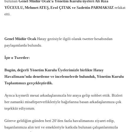
bulunan
Genel Müdür Ocak’a Yönetim Kurulu üyeleri Ali Rıza
YÜCEULU, Mehmet ATEŞ, Erol ÇITAK ve Sadettin PARMAKSIZ
refakat
etti.
Genel Müdür Ocak
Hatay gezisiyle ilgili olarak twetter hesabından
paylaşımlarda bulundu.
İşte o Tweetler:
Bugün, değerli Yönetim Kurulu Üyelerimizle birlikte Hatay
Havalimanı’nda denetleme ve incelemelerde bulunduk, Yönetim Kurulu
Toplantımızı gerçekleştirdik.
Ayrıca kıymetli mesai arkadaşlarımızla bir araya gelip sohbet ettik. Bizleri
her zamanki misafirperverlikleriyle bağırlarına basan arkadaşlarımıza çok
teşekkür ediyorum.
Göreve geldiğim günden beri 20’den fazla havalimanını ziyaret edip,
başarılarımıza alın teri ve emekleriyle katkıda bulunan çalışanlarımızla