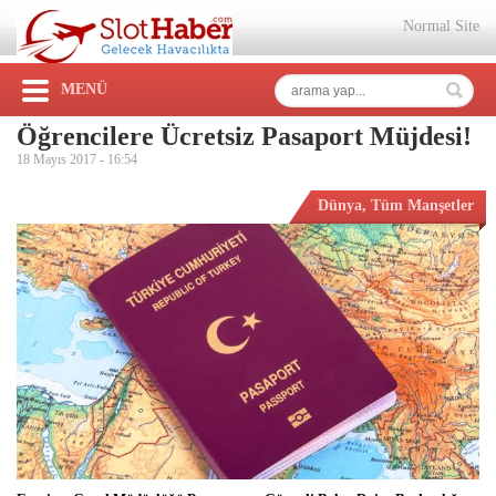
Normal Site
MENÜ
Öğrencilere Ücretsiz Pasaport Müjdesi!
18 Mayıs 2017 -
16:54
Dünya
,
Tüm Manşetler