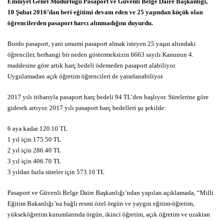
Emniyet Genel Müdürlüğü Pasaport ve Güvenli Belge Daire Başkanlığı,
10 Şubat 2016’dan beri eğitimi devam eden ve 25 yaşından küçük olan
öğrencilerden pasaport harcı alınmadığını duyurdu.
Bordo pasaport, yani umumi pasaport almak isteyen 25 yaşın altındaki
öğrenciler, herhangi bir neden göstermeksizin 6663 sayılı Kanunun 4.
maddesine göre artık harç bedeli ödemeden pasaport alabiliyor.
Uygulamadan açık öğretim öğrencileri de yararlanabiliyor.
2017 yılı itibarıyla pasaport harç bedeli 94 TL’den başlıyor. Sürelerine göre
giderek artıyor. 2017 yılı pasaport harç bedelleri şu şekilde:
6 aya kadar 120.10 TL
1 yıl için 175.50 TL
2 yıl için 286.40 TL
3 yıl için 406.70 TL
3 yıldan fazla süreler için 573.10 TL
Pasaport ve Güvenli Belge Daire Başkanlığı’ndan yapılan açıklamada, “Milli
Eğitim Bakanlığı’na bağlı resmi özel örgün ve yaygın eğitim-öğretim,
yükseköğretim kurumlarında örgün, ikinci öğretim, açık öğretim ve uzaktan