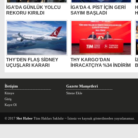
İGA’DA GÜNLÜK YOLCU
İGA’DA 4. PİST İÇİN GERİ
H
REKORU KIRILDI
SAYIM BAŞLADI
H
THY’DEN FLAŞ SİDNEY
THY KARGO’DAN
İ
UÇUŞLARI KARARI
İHRACATÇIYA %34 İNDİRİM
B
İletişim
Gazete Manşetleri
Künye
Sitene Ekle
Giriş
Kayıt Ol
© 2017
Slot Haber
Tüm Hakları Saklıdır ~ İzinsiz ve kaynak gösterilmeden yayınlanamaz.