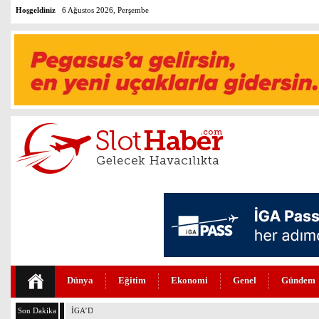
Hoşgeldiniz
6 Ağustos 2026, Perşembe
Dünya
Eğitim
Ekonomi
Genel
Gündem
Son Dakika
İGA’DA 4. PİST İÇİN GERİ SAYIM BAŞLADI