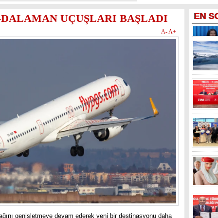
EN
S
-DALAMAN UÇUŞLARI BAŞLADI
A-
A+
ağını genişletmeye devam ederek yeni bir destinasyonu daha