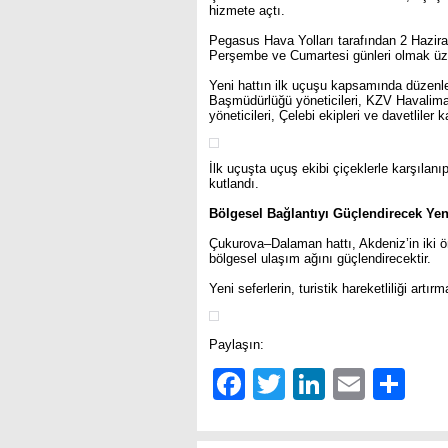
hizmete açtı.
Pegasus Hava Yolları tarafından 2 Haziran
Perşembe ve Cumartesi günleri olmak üzer
Yeni hattın ilk uçuşu kapsamında düzen
Başmüdürlüğü yöneticileri, KZV Havalima
yöneticileri, Çelebi ekipleri ve davetliler ka
İlk uçuşta uçuş ekibi çiçeklerle karşılanı
kutlandı.
Bölgesel Bağlantıyı Güçlendirecek Yen
Çukurova–Dalaman hattı, Akdeniz’in iki ö
bölgesel ulaşım ağını güçlendirecektir.
Yeni seferlerin, turistik hareketliliği ar
Paylaşın:
Facebook
Twitter
LinkedIn
Email
Sh