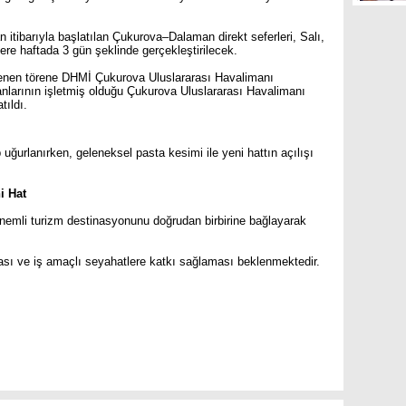
 itibarıyla başlatılan Çukurova–Dalaman direkt seferleri, Salı,
e haftada 3 gün şeklinde gerçekleştirilecek.
lenen törene DHMİ Çukurova Uluslararası Havalimanı
nlarının işletmiş olduğu Çukurova Uluslararası Havalimanı
tıldı.
p uğurlanırken, geleneksel pasta kesimi ile yeni hattın açılışı
i Hat
nemli turizm destinasyonunu doğrudan birbirine bağlayarak
tırması ve iş amaçlı seyahatlere katkı sağlaması beklenmektedir.
are