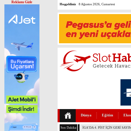
Reklamı Gizle
Hoşgeldiniz
8 Ağustos 2026, Cumartesi
Dünya
Eğitim
Eko
Son Dakika
HİTİT’TEN YENİ YATIRIM HEDE