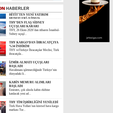
ON
HABERLER
THY’DEN FLAŞ SİDNEY
UÇUŞLARI KARARI
THY, 26 Ekim 2026’dan itibaren İstanbul-
Sidney uçuşl...
THY KARGO’DAN İHRACATÇIYA
%34 İNDİRİM
THY veTürkiye İhracatçılar Meclisi, Türk
ihracatçıla...
İZMİR-ALMATI UÇUŞLARI
BAŞLADI
Havalimanı işletmeciliğinde Türkiye’nin
dünyadaki li...
KABİN MEMURU ALIMLARI
BAŞLADI
Emirates, çok uluslu kabin ekibine
katılacak yeni ad...
THY TİM İŞBİRLİĞİNİ YENİLEDİ
Türk Hava Yolları’nın küresel hava kargo
markası Tur...