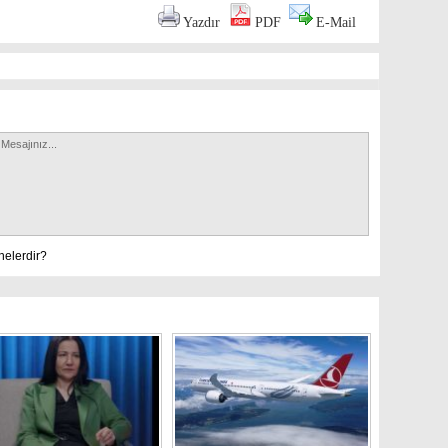
Yazdır
PDF
E-Mail
nelerdir?