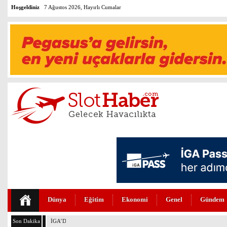
Hoşgeldiniz
7 Ağustos 2026, Hayırlı Cumalar
Dünya
Eğitim
Ekonomi
Genel
Gündem
Son Dakika
İGA’DA 4. PİST İÇİN GERİ SAYIM BAŞLADI