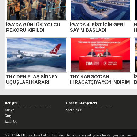
İGA’DA GÜNLÜK YOLCU
İGA’DA 4. PİST İÇİN GERİ
H
REKORU KIRILDI
SAYIM BAŞLADI
H
THY’DEN FLAŞ SİDNEY
THY KARGO’DAN
İ
UÇUŞLARI KARARI
İHRACATÇIYA %34 İNDİRİM
B
İletişim
Gazete Manşetleri
Künye
Sitene Ekle
Giriş
Kayıt Ol
© 2017
Slot Haber
Tüm Hakları Saklıdır ~ İzinsiz ve kaynak gösterilmeden yayınlanamaz.