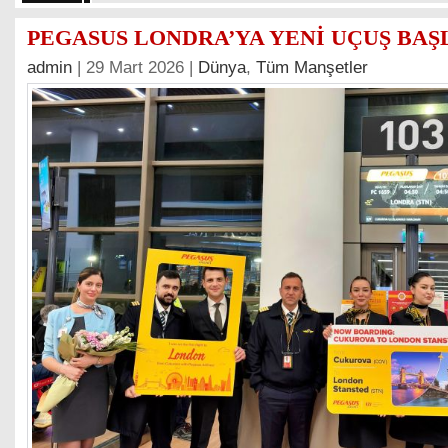
PEGASUS LONDRA’YA YENİ UÇUŞ BAŞ
admin
| 29 Mart 2026 |
Dünya
,
Tüm Manşetler