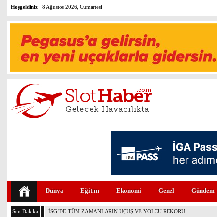
Hoşgeldiniz
8 Ağustos 2026, Cumartesi
Dünya
Eğitim
Ekonomi
Genel
Gündem
Son Dakika
THY’DE TÜM ZAMANLARIN REKORU