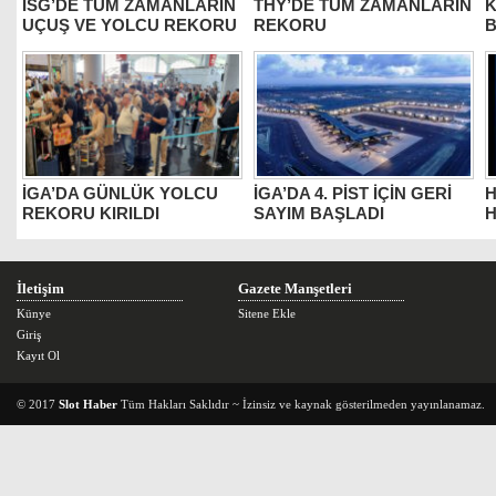
İSG’DE TÜM ZAMANLARIN
THY’DE TÜM ZAMANLARIN
K
UÇUŞ VE YOLCU REKORU
REKORU
B
İGA’DA GÜNLÜK YOLCU
İGA’DA 4. PİST İÇİN GERİ
H
REKORU KIRILDI
SAYIM BAŞLADI
H
İletişim
Gazete Manşetleri
Künye
Sitene Ekle
Giriş
Kayıt Ol
© 2017
Slot Haber
Tüm Hakları Saklıdır ~ İzinsiz ve kaynak gösterilmeden yayınlanamaz.