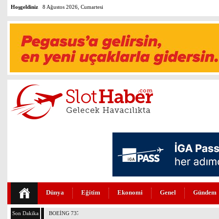
Hoşgeldiniz
8 Ağustos 2026, Cumartesi
Dünya
Eğitim
Ekonomi
Genel
Gündem
Son Dakika
BOEİNG 737-7 FAA SERTİFİKASINI ALDI