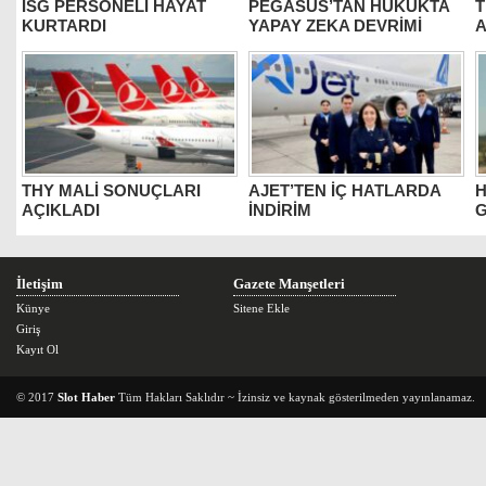
İSG PERSONELİ HAYAT
PEGASUS’TAN HUKUKTA
T
KURTARDI
YAPAY ZEKA DEVRİMİ
THY MALİ SONUÇLARI
AJET’TEN İÇ HATLARDA
H
AÇIKLADI
İNDİRİM
G
İletişim
Gazete Manşetleri
Künye
Sitene Ekle
Giriş
Kayıt Ol
© 2017
Slot Haber
Tüm Hakları Saklıdır ~ İzinsiz ve kaynak gösterilmeden yayınlanamaz.