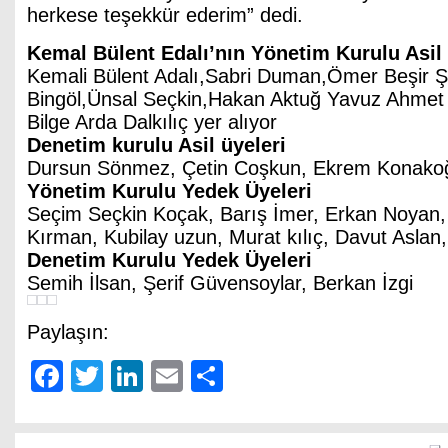
herkese teşekkür ederim” dedi.
Kemal Bülent Edalı’nın Yönetim Kurulu Asil 
Kemali Bülent Adalı,Sabri Duman,Ömer Beşir Şe
Bingöl,Ünsal Seçkin,Hakan Aktuğ Yavuz Ahmet
Bilge Arda Dalkılıç yer alıyor
Denetim kurulu Asil üyeleri
Dursun Sönmez, Çetin Coşkun, Ekrem Konakoğ
Yönetim Kurulu Yedek Üyeleri
Seçim Seçkin Koçak, Barış İmer, Erkan Noyan, 
Kırman, Kubilay uzun, Murat kılıç, Davut Asla
Denetim Kurulu Yedek Üyeleri
Semih İlsan, Şerif Güvensoylar, Berkan İzgi
Paylaşın:
Facebook
Twitter
LinkedIn
Email
Share