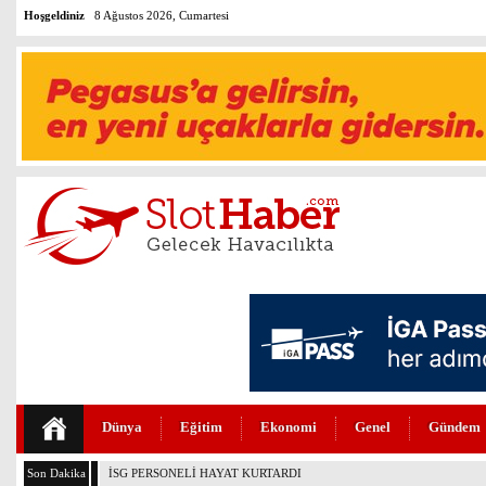
Hoşgeldiniz
8 Ağustos 2026, Cumartesi
Dünya
Eğitim
Ekonomi
Genel
Gündem
Son Dakika
PEGASUS’TAN HUKUKTA YAPAY ZEKA DEVRİMİ