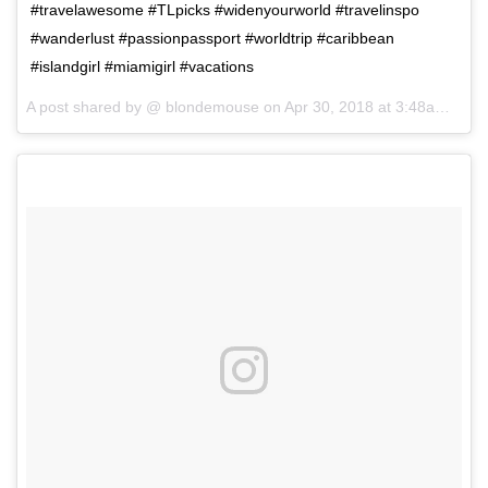
#travelawesome #TLpicks #widenyourworld #travelinspo
#wanderlust #passionpassport #worldtrip #caribbean
#islandgirl #miamigirl #vacations
A post shared by @
blondemouse
on
Apr 30, 2018 at 3:48am PDT