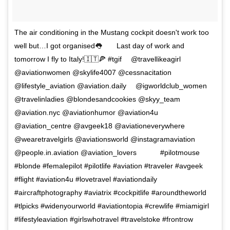
The air conditioning in the Mustang cockpit doesn't work too
well but…I got organised👅⠀ ⠀ Last day of work and
tomorrow I fly to Italy!🇮🇹🍕 #tgif ⠀ @travellikeagirl
@aviationwomen @skylife4007 @cessnacitation
@lifestyle_aviation @aviation.daily ⠀ @igworldclub_women
@travelinladies @blondesandcookies @skyy_team
@aviation.nyc @aviationhumor @aviation4u
@aviation_centre @avgeek18 @aviationeverywhere
@wearetravelgirls @aviationsworld @instagramaviation
@people.in.aviation @aviation_lovers ⠀ ⠀ ⠀ #pilotmouse
#blonde #femalepilot #pilotlife #aviation #traveler #avgeek
#flight #aviation4u #lovetravel #aviationdaily
#aircraftphotography #aviatrix #cockpitlife #aroundtheworld
#tlpicks #widenyourworld #aviationtopia #crewlife #miamigirl
#lifestyleaviation #girlswhotravel #travelstoke #frontrow