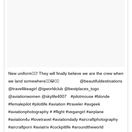
New uniform👮‍♀️! They will finally believe we are the crew when
we land somewhere👮‍♀️😹👮‍♀️⠀ ⠀ ⠀ ⠀ ⠀ @beautifuldestinations
@travellikeagirl @igworldclub @bestplaces_togo
@aviationwomen @skylife4007⠀ #pilotmouse #blonde
#femalepilot #pilotlife #aviation #traveler #avgeek
#aviationphotography # #flight #vegangirl #airplane
#aviation4u #lovetravel #aviationdaily #aircraftphotography
#aircraftporn #aviatrix #cockpitlife #aroundtheworld