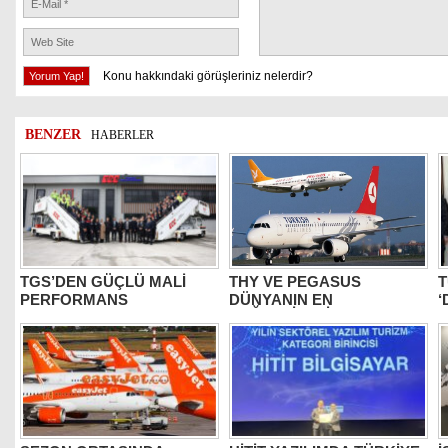
Konu hakkındaki görüşleriniz nelerdir?
BENZER
HABERLER
TGS’DEN GÜÇLÜ MALİ
THY VE PEGASUS
T
PERFORMANS
DÜNYANIN EN
‘
DEĞERLİLERİ ARASINDA
B