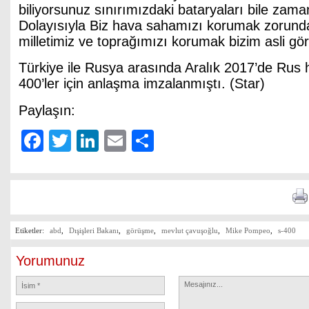
biliyorsunuz sınırımızdaki bataryaları bile zaman
Dolayısıyla Biz hava sahamızı korumak zorunda
milletimiz ve toprağımızı korumak bizim asli gör
Türkiye ile Rusya arasında Aralık 2017’de Rus 
400’ler için anlaşma imzalanmıştı. (Star)
Paylaşın:
Facebook
Twitter
LinkedIn
Email
Share
Etiketler:
abd
,
Dışişleri Bakanı
,
görüşme
,
mevlut çavuşoğlu
,
Mike Pompeo
,
s-400
Yorumunuz