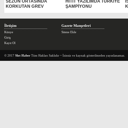
SEZON ORTASINDA
HİTİT YAZILIMDA TÜRKİYE
İ
KORKUTAN GREV
ŞAMPİYONU
K
İletişim
Gazete Manşetleri
Künye
Sitene Ekle
Giriş
Kayıt Ol
© 2017
Slot Haber
Tüm Hakları Saklıdır ~ İzinsiz ve kaynak gösterilmeden yayınlanamaz.