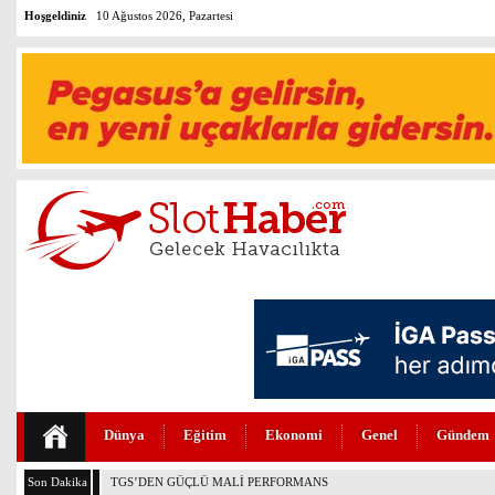
Hoşgeldiniz
10 Ağustos 2026, Pazartesi
Dünya
Eğitim
Ekonomi
Genel
Gündem
Son Dakika
THY VE PEGASUS DÜNYANIN EN DEĞERLİLERİ ARASINDA