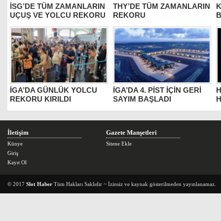
İSG’DE TÜM ZAMANLARIN
THY’DE TÜM ZAMANLARIN
K
UÇUŞ VE YOLCU REKORU
REKORU
B
İGA’DA GÜNLÜK YOLCU
İGA’DA 4. PİST İÇİN GERİ
H
REKORU KIRILDI
SAYIM BAŞLADI
H
İletişim
Gazete Manşetleri
Künye
Sitene Ekle
Giriş
Kayıt Ol
© 2017
Slot Haber
Tüm Hakları Saklıdır ~ İzinsiz ve kaynak gösterilmeden yayınlanamaz.