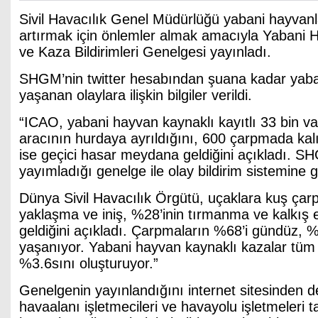
Sivil Havacılık Genel Müdürlüğü yabani hayvan
artırmak için önlemler almak amacıyla Yabani 
ve Kaza Bildirimleri Genelgesi yayınladı.
SHGM’nin twitter hesabından şuana kadar yaba
yaşanan olaylara ilişkin bilgiler verildi.
“ICAO, yabani hayvan kaynaklı kayıtlı 33 bin v
aracının hurdaya ayrıldığını, 600 çarpmada kal
ise geçici hasar meydana geldiğini açıkladı. 
yayımladığı genelge ile olay bildirim sistemine g
Dünya Sivil Havacılık Örgütü, uçaklara kuş çar
yaklaşma ve iniş, %28’inin tırmanma ve kalkı
geldiğini açıkladı. Çarpmaların %68’i gündüz, %
yaşanıyor. Yabani hayvan kaynaklı kazalar tüm 
%3.6sını oluşturuyor.”
Genelgenin yayınlandığını internet sitesinden
havaalanı işletmecileri ve havayolu işletmeleri 