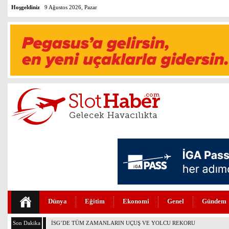
Hoşgeldiniz
9 Ağustos 2026, Pazar
Dünya
Eğitim
Ekonomi
Genel
Gündem
Son Dakika
THY’DE TÜM ZAMANLARIN REKORU