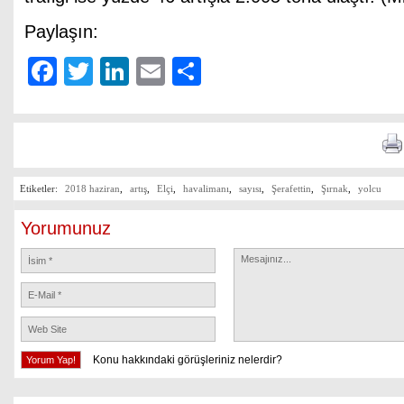
Paylaşın:
Facebook
Twitter
LinkedIn
Email
Share
Etiketler:
2018 haziran
,
artış
,
Elçi
,
havalimanı
,
sayısı
,
Şerafettin
,
Şırnak
,
yolcu
Yorumunuz
Konu hakkındaki görüşleriniz nelerdir?