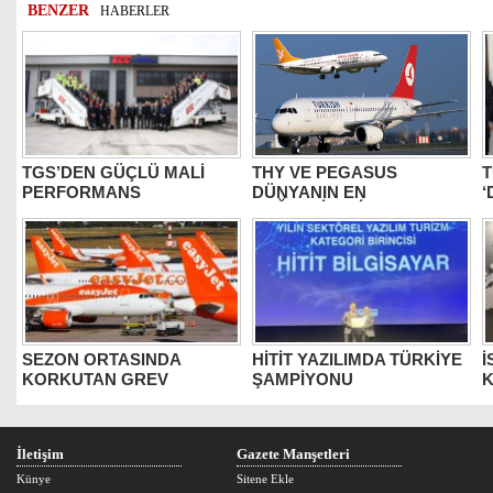
BENZER
HABERLER
TGS’DEN GÜÇLÜ MALİ
THY VE PEGASUS
T
PERFORMANS
DÜNYANIN EN
‘
DEĞERLİLERİ ARASINDA
B
SEZON ORTASINDA
HİTİT YAZILIMDA TÜRKİYE
İ
KORKUTAN GREV
ŞAMPİYONU
K
İletişim
Gazete Manşetleri
Künye
Sitene Ekle