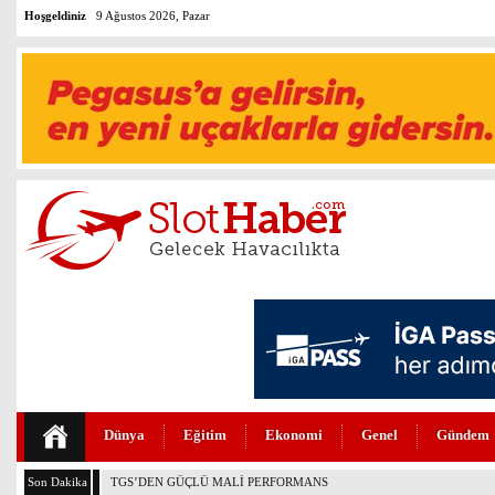
Hoşgeldiniz
9 Ağustos 2026, Pazar
Dünya
Eğitim
Ekonomi
Genel
Gündem
Son Dakika
THY VE PEGASUS DÜNYANIN EN DEĞERLİLERİ ARASINDA