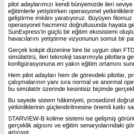
pilot adaylarımızı kendi bünyemizde ileri seviy
eğitimlerle yetiştirirken operasyonel yetkinlikleri
geliştirme imkânı yaratıyoruz. Büyüyen filomuz
operasyonel hacmimiz doğrultusunda hayata geç
SunExpress’in güçlü bir eğitim ekosistemi oluş
havacılarını yetiştirme vizyonunun somut bir par
Gerçek kokpit düzenine bire bir uygun olan FT
simülatörü, ileri teknoloji tasarımıyla pilotlara 
konfigürasyonuna en yakın eğitim ortamını sun
Hem pilot adayları hem de görevdeki pilotlar, p
çalışmalarının yanı sıra normal ve anormal ope
bu simülatör üzerinde kesintisiz biçimde gerçekle
Bu sayede sistem hâkimiyeti, prosedürel doğru
yetkinliklerinin güçlendirilmesine önemli katkı sa
STARVIEW-B kolime sistemi ise gelişmiş görün
gerçeklik algısını ve eğitim senaryolarındaki gö
artırıyor.