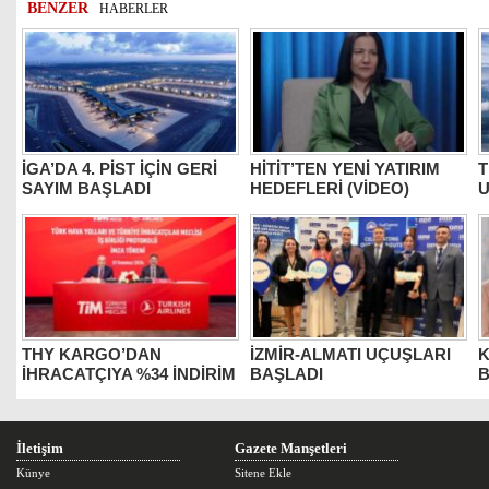
BENZER
HABERLER
İGA’DA 4. PİST İÇİN GERİ
HİTİT’TEN YENİ YATIRIM
T
SAYIM BAŞLADI
HEDEFLERİ (VİDEO)
U
THY KARGO’DAN
İZMİR-ALMATI UÇUŞLARI
K
İHRACATÇIYA %34 İNDİRİM
BAŞLADI
B
İletişim
Gazete Manşetleri
Künye
Sitene Ekle