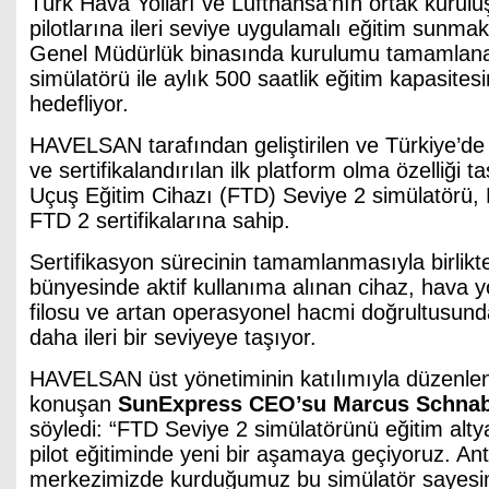
Türk Hava Yolları ve Lufthansa’nın ortak kurul
pilotlarına ileri seviye uygulamalı eğitim sunma
Genel Müdürlük binasında kurulumu tamamlana
simülatörü ile aylık 500 saatlik eğitim kapasite
hedefliyor.
HAVELSAN tarafından geliştirilen ve Türkiye’de 
ve sertifikalandırılan ilk platform olma özelliğ
Uçuş Eğitim Cihazı (FTD) Seviye 2 simülatörü
FTD 2 sertifikalarına sahip.
Sertifikasyon sürecinin tamamlanmasıyla birlik
bünyesinde aktif kullanıma alınan cihaz, hava 
filosu ve artan operasyonel hacmi doğrultusunda
daha ileri bir seviyeye taşıyor.
HAVELSAN üst yönetiminin katılımıyla düzenlen
konuşan
SunExpress CEO’su Marcus Schnab
söyledi:
“FTD Seviye 2 simülatörünü eğitim alty
pilot eğitiminde yeni bir aşamaya geçiyoruz. Ant
merkezimizde kurduğumuz bu simülatör sayesind