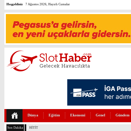
Hoşgeldiniz
7 Ağustos 2026, Hayırlı Cumalar
Dünya
Eğitim
Ekonomi
Genel
Gündem
Son Dakika
HİTİT’TEN YENİ YATIRIM HEDEFLERİ (VİDEO)