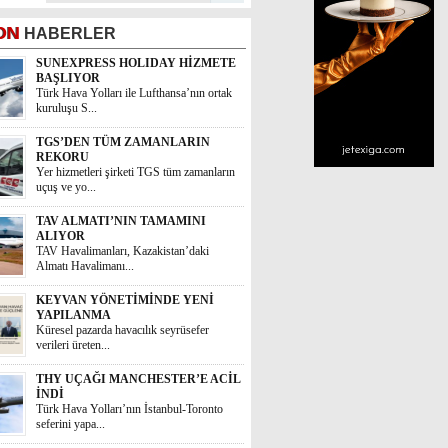
ON
HABERLER
SUNEXPRESS HOLIDAY HİZMETE
BAŞLIYOR
Türk Hava Yolları ile Lufthansa’nın ortak
kuruluşu S...
TGS’DEN TÜM ZAMANLARIN
REKORU
Yer hizmetleri şirketi TGS tüm zamanların
uçuş ve yo...
TAV ALMATI’NIN TAMAMINI
ALIYOR
TAV Havalimanları, Kazakistan’daki
Almatı Havalimanı...
KEYVAN YÖNETİMİNDE YENİ
YAPILANMA
Küresel pazarda havacılık seyrüsefer
verileri üreten...
THY UÇAĞI MANCHESTER’E ACİL
İNDİ
Türk Hava Yolları’nın İstanbul-Toronto
seferini yapa...