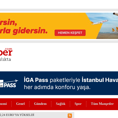
nomi
Genel
Gündem
Sağlık
Spor
Tüm Manşetler
PİYONU