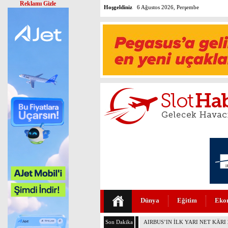
Reklamı Gizle
Hoşgeldiniz
6 Ağustos 2026, Perşembe
Dünya
Eğitim
Eko
Son Dakika
İSG AVRUPA DEVLER LİGİ ŞAM