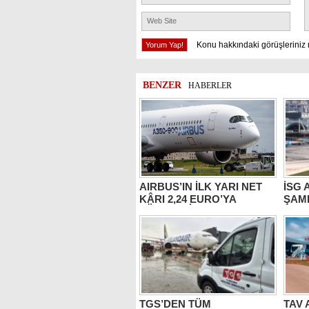
Konu hakkındaki görüşleriniz 
BENZER
HABERLER
AIRBUS’IN İLK YARI NET
İSG 
KÂRI 2,24 EURO’YA
ŞAM
YÜKSELDİ
TGS’DEN TÜM
TAV 