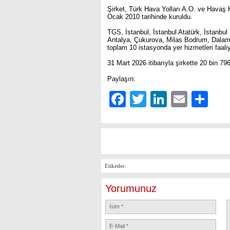
Şirket, Türk Hava Yolları A.O. ve Havaş H
Ocak 2010 tarihinde kuruldu.
TGS, İstanbul, İstanbul Atatürk, İstanb
Antalya, Çukurova, Milas Bodrum, Dalam
toplam 10 istasyonda yer hizmetleri faaliy
31 Mart 2026 itibarıyla şirkette 20 bin 79
Paylaşın:
Facebook
Twitter
LinkedIn
Email
Sh
Etiketler:
Yorumunuz