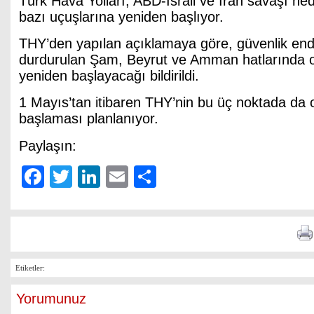
Türk Hava Yolları, ABD-İsrail ve İran savaşı ne
bazı uçuşlarına yeniden başlıyor.
THY’den yapılan açıklamaya göre, güvenlik end
durdurulan Şam, Beyrut ve Amman hatlarında 
yeniden başlayacağı bildirildi.
1 Mayıs’tan itibaren THY’nin bu üç noktada da 
başlaması planlanıyor.
Paylaşın:
Facebook
Twitter
LinkedIn
Email
Share
Etiketler:
Yorumunuz