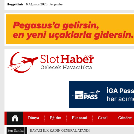
Hoşgeldiniz
6 Ağustos 2026, Perşembe
Dünya
Eğitim
Ekonomi
Genel
Gündem
Son Dakika
BOEİNG 737-7 FAA SERTİFİKASINI ALDI