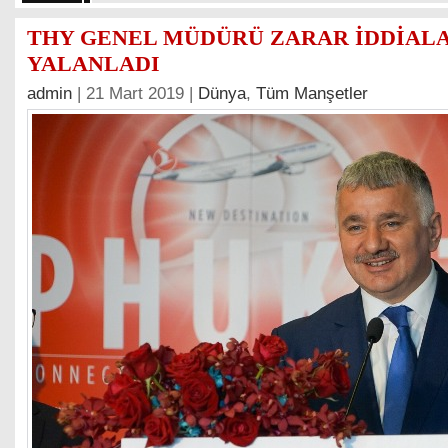
THY GENEL MÜDÜRÜ ZARAR İDDİALA
YALANLADI
admin
| 21 Mart 2019 |
Dünya
,
Tüm Manşetler