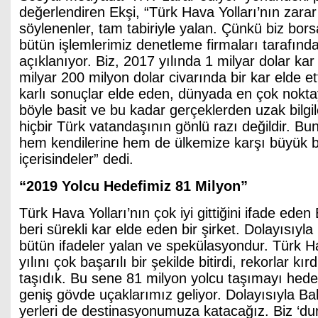
değerlendiren Ekşi, “Türk Hava Yolları’nın zarar 
söylenenler, tam tabiriyle yalan. Çünkü biz borsa
bütün işlemlerimiz denetleme firmaları tarafınd
açıklanıyor. Biz, 2017 yılında 1 milyar dolar kar 
milyar 200 milyon dolar civarında bir kar elde et
karlı sonuçlar elde eden, dünyada en çok nokta
böyle basit ve bu kadar gerçeklerden uzak bilgi
hiçbir Türk vatandaşının gönlü razı değildir. B
hem kendilerine hem de ülkemize karşı büyük bi
içerisindeler” dedi.
“2019 Yolcu Hedefimiz 81 Milyon”
Türk Hava Yolları’nın çok iyi gittiğini ifade eden
beri sürekli kar elde eden bir şirket. Dolayısıyl
bütün ifadeler yalan ve spekülasyondur. Türk H
yılını çok başarılı bir şekilde bitirdi, rekorlar kı
taşıdık. Bu sene 81 milyon yolcu taşımayı hedef
geniş gövde uçaklarımız geliyor. Dolayısıyla Bal
yerleri de destinasyonumuza katacağız. Biz ‘du