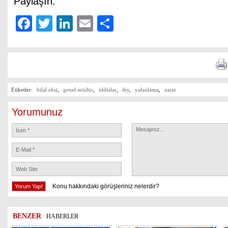
Paylaşın:
Facebook
Twitter
LinkedIn
Email
Share
Etiketler:
bilal eksi
,
genel müdür
,
iddialar
,
thy
,
yalanlama
,
zarar
Yorumunuz
Konu hakkındaki görüşleriniz nelerdir?
BENZER
HABERLER