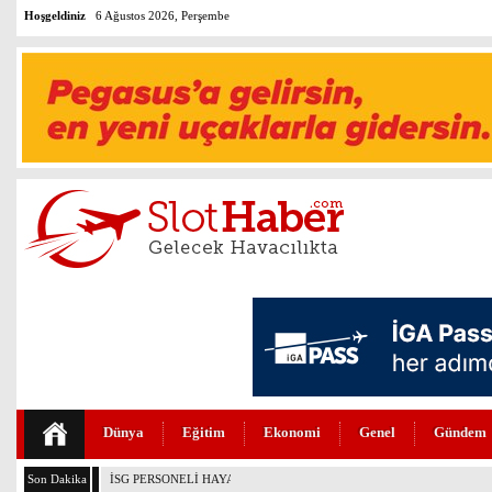
Hoşgeldiniz
6 Ağustos 2026, Perşembe
Dünya
Eğitim
Ekonomi
Genel
Gündem
Son Dakika
İSG PERSONELİ HAYAT KURTARDI