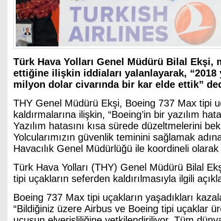
Türk Hava Yolları Genel Müdürü Bilal Ekşi, mi
ettiğine ilişkin iddiaları yalanlayarak, “2018
milyon dolar civarında bir kar elde ettik” ded
THY Genel Müdürü Ekşi, Boeing 737 Max tipi u
kaldırmalarına ilişkin, “Boeing’in bir yazılım hat
Yazılım hatasını kısa sürede düzeltmelerini bek
Yolcularımızın güvenlik teminini sağlamak adına
Havacılık Genel Müdürlüğü ile koordineli olarak 
Türk Hava Yolları (THY) Genel Müdürü Bilal Ek
tipi uçakların seferden kaldırılmasıyla ilgili açık
Boeing 737 Max tipi uçakların yaşadıkları kazal
“Bildiğiniz üzere Airbus ve Boeing tipi uçaklar üre
uçuşun elverişliliğine yetkilendiriliyor. Tüm dü