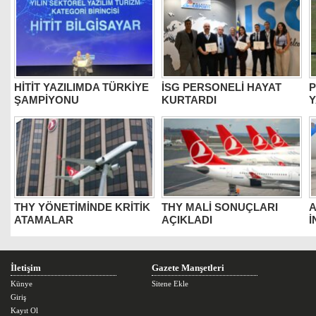
HİTİT YAZILIMDA TÜRKİYE
İSG PERSONELİ HAYAT
P
ŞAMPİYONU
KURTARDI
Y
THY YÖNETİMİNDE KRİTİK
THY MALİ SONUÇLARI
A
ATAMALAR
AÇIKLADI
İ
İletişim
Gazete Manşetleri
Künye
Sitene Ekle
Giriş
Kayıt Ol