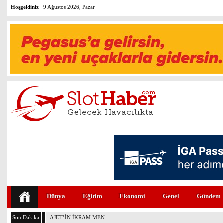
Hoşgeldiniz
9 Ağustos 2026, Pazar
Dünya
Eğitim
Ekonomi
Genel
Gündem
Son Dakika
AJET’İN İKRAM MENÜLERİ YENİLENDİ