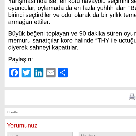
Yarışması’nda ise, en kötü havayolu seçimini se
oyuncular, oylamada da en fazla yuhhh alan “Be
birinci seçtirdiler ve ödül olarak da bir yıllık te
armağan ettiler.
Büyük beğeni toplayan ve 90 dakika süren oyu
memuru sanatçılar koro halinde “THY ile uçtuğu
diyerek sahneyi kapattılar.
Paylaşın:
Facebook
Twitter
LinkedIn
Email
Share
Etiketler:
Yorumunuz