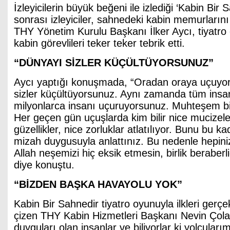
İzleyicilerin büyük beğeni ile izlediği ‘Kabin Bir 
sonrası izleyiciler, sahnedeki kabin memurlarını 
THY Yönetim Kurulu Başkanı İlker Aycı, tiyatro
kabin görevlileri teker teker tebrik etti.
“DÜNYAYI SİZLER KÜÇÜLTÜYORSUNUZ”
Aycı yaptığı konuşmada, “Oradan oraya uçuyo
sizler küçültüyorsunuz. Aynı zamanda tüm insanl
milyonlarca insanı uçuruyorsunuz. Muhteşem bi
Her geçen gün uçuşlarda kim bilir nice mucizeler
güzellikler, nice zorluklar atlatılıyor. Bunu bu 
mizah duygusuyla anlattınız. Bu nedenle hepin
Allah neşemizi hiç eksik etmesin, birlik beraberl
diye konuştu.
“BİZDEN BAŞKA HAVAYOLU YOK”
Kabin Bir Sahnedir tiyatro oyunuyla ilkleri gerçekl
çizen THY Kabin Hizmetleri Başkanı Nevin Çolak
duyguları olan insanlar ve biliyorlar ki yolcular