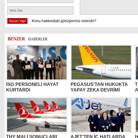
Konu hakkındaki görüşleriniz nelerdir?
BENZER
HABERLER
İSG PERSONELİ HAYAT
PEGASUS’TAN HUKUKTA
T
KURTARDI
YAPAY ZEKA DEVRİMİ
THY MALİ SONUÇLARI
AJET’TEN İÇ HATLARDA
H