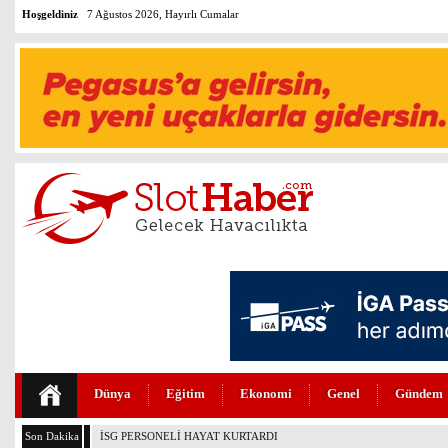
Hoşgeldiniz
7 Ağustos 2026, Hayırlı Cumalar
Dünya
Eğitim
Ekonomi
Genel
Gündem
Son Dakika
PEGASUS’TAN HUKUKTA YAPAY ZEKA DEVRİMİ