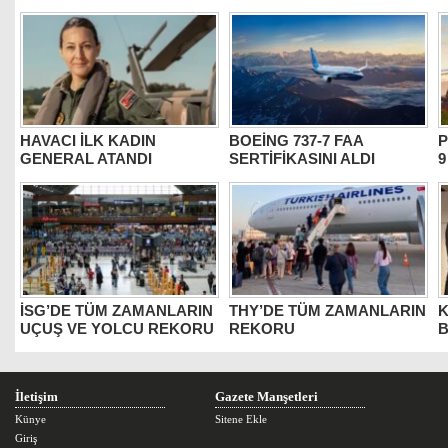
HAVACI İLK KADIN
BOEİNG 737-7 FAA
P
GENERAL ATANDI
SERTİFİKASINI ALDI
9
İSG’DE TÜM ZAMANLARIN
THY’DE TÜM ZAMANLARIN
K
UÇUŞ VE YOLCU REKORU
REKORU
B
İletişim
Gazete Manşetleri
Künye
Sitene Ekle
Giriş