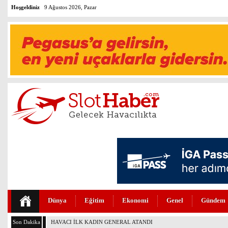
Hoşgeldiniz
9 Ağustos 2026, Pazar
Dünya
Eğitim
Ekonomi
Genel
Gündem
Son Dakika
BOEİNG 737-7 FAA SERTİFİKASINI ALDI