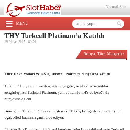
Normal Site
MENÜ
THY Turkcell Platinum’a Katıldı
29 Mayıs 2017 -
09:56
Dünya
,
Tüm Manşetler
Türk Hava Yolları ve D&R, Turkcell Platinum dünyasına katıldı.
Turkcell’den yapılan yazılı açıklamaya göre, sunduğu ayrıcalıkları
zenginleştiren Turkcell Platinum, yeni dönemde THY ve D&R’ı da
bünyesine ekledi.
Buna göre, Turkcell Platinum müşterileri, THY iş birliği ile her ay bir şehre
uçak bileti kazanma şansı elde ediyor.
İlk şehir San Francisco olarak açıklanırken, bilet kazanabilmek için Turkcell