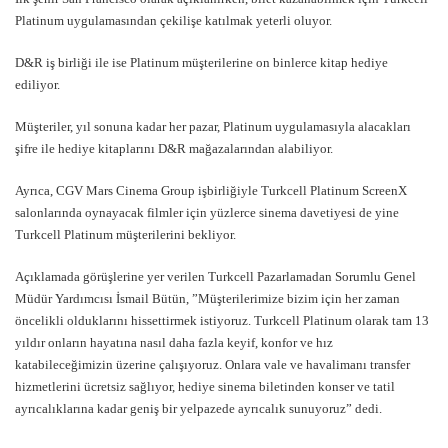
Platinum uygulamasından çekilişe katılmak yeterli oluyor.
D&R iş birliği ile ise Platinum müşterilerine on binlerce kitap hediye
ediliyor.
Müşteriler, yıl sonuna kadar her pazar, Platinum uygulamasıyla alacakları
şifre ile hediye kitaplarını D&R mağazalarından alabiliyor.
Ayrıca, CGV Mars Cinema Group işbirliğiyle Turkcell Platinum ScreenX
salonlarında oynayacak filmler için yüzlerce sinema davetiyesi de yine
Turkcell Platinum müşterilerini bekliyor.
Açıklamada görüşlerine yer verilen Turkcell Pazarlamadan Sorumlu Genel
Müdür Yardımcısı İsmail Bütün, ”Müşterilerimize bizim için her zaman
öncelikli olduklarını hissettirmek istiyoruz. Turkcell Platinum olarak tam 13
yıldır onların hayatına nasıl daha fazla keyif, konfor ve hız
katabileceğimizin üzerine çalışıyoruz. Onlara vale ve havalimanı transfer
hizmetlerini ücretsiz sağlıyor, hediye sinema biletinden konser ve tatil
ayrıcalıklarına kadar geniş bir yelpazede ayrıcalık sunuyoruz” dedi.