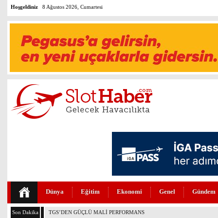
Hoşgeldiniz
8 Ağustos 2026, Cumartesi
Dünya
Eğitim
Ekonomi
Genel
Gündem
Son Dakika
THY VE PEGASUS DÜNYANIN EN DEĞERLİLERİ ARASINDA