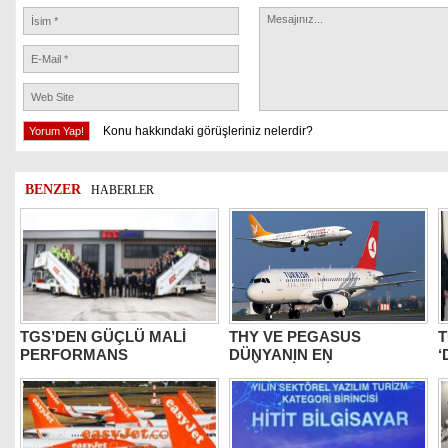
Konu hakkındaki görüşleriniz nelerdir?
BENZER
HABERLER
TGS’DEN GÜÇLÜ MALİ
THY VE PEGASUS
T
PERFORMANS
DÜNYANIN EN
‘
DEĞERLİLERİ ARASINDA
B