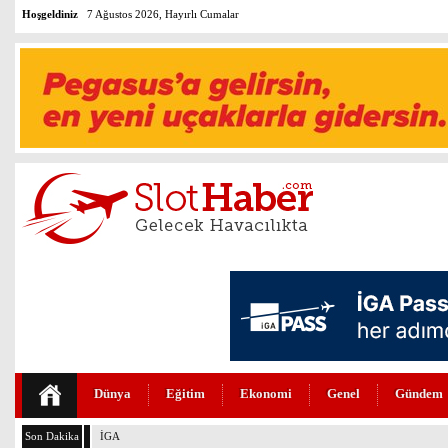
Hoşgeldiniz
7 Ağustos 2026, Hayırlı Cumalar
Dünya
Eğitim
Ekonomi
Genel
Gündem
Son Dakika
İGA’DA 4. PİST İÇİN GERİ SAYIM BAŞLADI