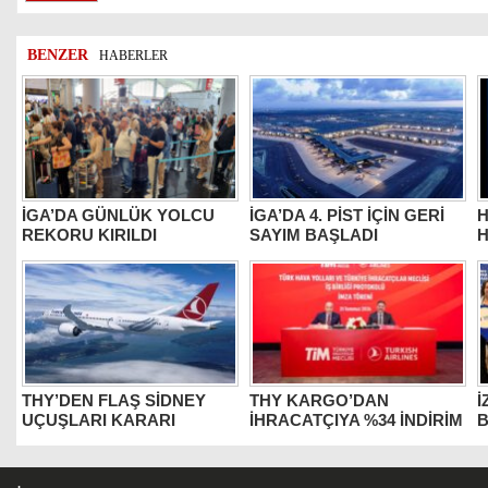
BENZER
HABERLER
İGA’DA GÜNLÜK YOLCU
İGA’DA 4. PİST İÇİN GERİ
H
REKORU KIRILDI
SAYIM BAŞLADI
H
THY’DEN FLAŞ SİDNEY
THY KARGO’DAN
İ
UÇUŞLARI KARARI
İHRACATÇIYA %34 İNDİRİM
B