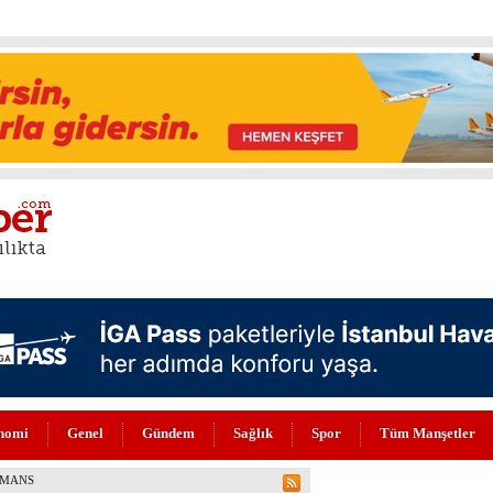
nomi
Genel
Gündem
Sağlık
Spor
Tüm Manşetler
N DEĞERLİLERİ ARASINDA