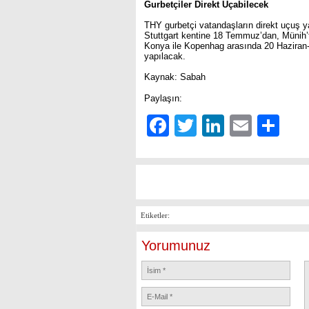
Gurbetçiler Direkt Uçabilecek
THY gurbetçi vatandaşların direkt uçuş y
Stuttgart kentine 18 Temmuz’dan, Münih’
Konya ile Kopenhag arasında 20 Haziran-2
yapılacak.
Kaynak: Sabah
Paylaşın:
Facebook
Twitter
LinkedIn
Email
Sh
Etiketler:
Yorumunuz