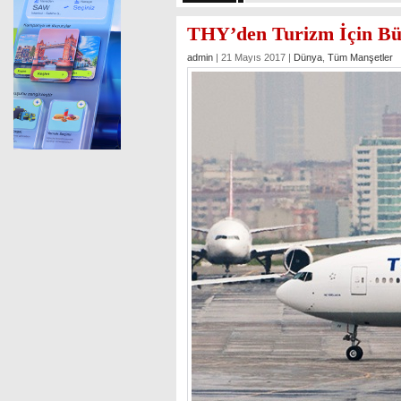
THY’den Turizm İçin B
admin
| 21 Mayıs 2017 |
Dünya
,
Tüm Manşetler