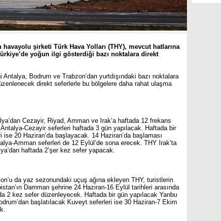
havayolu şirketi Türk Hava Yolları (THY), mevcut hatlarına
ürkiye’de yoğun ilgi gösterdiği bazı noktalara direkt
diği Antalya, Bodrum ve Trabzon’dan yurtdışındaki bazı noktalara
üzenlenecek direkt seferlerle bu bölgelere daha rahat ulaşma
alya’dan Cezayir, Riyad, Amman ve Irak’a haftada 12 frekans
talya-Cezayir seferleri haftada 3 gün yapılacak. Haftada bir
ri ise 20 Haziran’da başlayacak. 14 Haziran’da başlaması
alya-Amman seferleri de 12 Eylül’de sona erecek. THY Irak’ta
ya’dan haftada 2’şer kez sefer yapacak.
abzon’u da yaz sezonundaki uçuş ağına ekleyen THY, turistlerin
bistan’ın Damman şehrine 24 Haziran-16 Eylül tarihleri arasında
ada 2 kez sefer düzenleyecek. Haftada bir gün yapılacak Yanbu
Bodrum’dan başlatılacak Kuveyt seferleri ise 30 Haziran-7 Ekim
k.