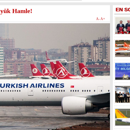
EN
S
üyük Hamle!
A-
A+