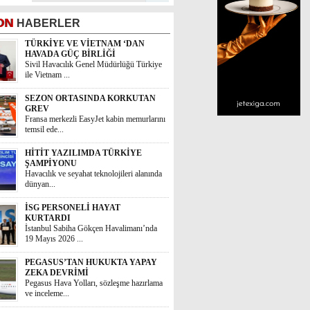
ON
HABERLER
TÜRKİYE VE VİETNAM ‘DAN
HAVADA GÜÇ BİRLİĞİ
Sivil Havacılık Genel Müdürlüğü Türkiye
ile Vietnam ...
SEZON ORTASINDA KORKUTAN
GREV
Fransa merkezli EasyJet kabin memurlarını
temsil ede...
HİTİT YAZILIMDA TÜRKİYE
ŞAMPİYONU
Havacılık ve seyahat teknolojileri alanında
dünyan...
İSG PERSONELİ HAYAT
KURTARDI
İstanbul Sabiha Gökçen Havalimanı’nda
19 Mayıs 2026 ...
PEGASUS’TAN HUKUKTA YAPAY
ZEKA DEVRİMİ
Pegasus Hava Yolları, sözleşme hazırlama
ve inceleme...