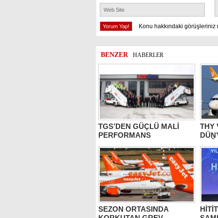
Konu hakkındaki görüşleriniz 
BENZER
HABERLER
TGS’DEN GÜÇLÜ MALİ
THY
PERFORMANS
DÜN
DEĞE
SEZON ORTASINDA
HİTİ
KORKUTAN GREV
ŞAM