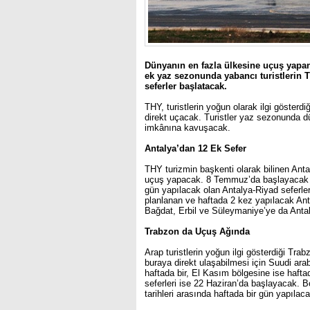
Dünyanın en fazla ülkesine uçuş yapan 
ek yaz sezonunda yabancı turistlerin T
seferler başlatacak.
THY, turistlerin yoğun olarak ilgi göster
direkt uçacak. Turistler yaz sezonunda d
imkânına kavuşacak.
Antalya’dan 12 Ek Sefer
THY turizmin başkenti olarak bilinen Ant
uçuş yapacak. 8 Temmuz’da başlayacak An
gün yapılacak olan Antalya-Riyad seferle
planlanan ve haftada 2 kez yapılacak Ant
Bağdat, Erbil ve Süleymaniye’ye da Antal
Trabzon da Uçuş Ağında
Arap turistlerin yoğun ilgi gösterdiği Tr
buraya direkt ulaşabilmesi için Suudi ara
haftada bir, El Kasım bölgesine ise haft
seferleri ise 22 Haziran’da başlayacak. 
tarihleri arasında haftada bir gün yapılaca