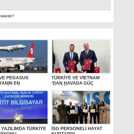
nelerdir?
 VE PEGASUS
TÜRKİYE VE VİETNAM
YANIN EN
‘DAN HAVADA GÜÇ
RLİLERİ ARASINDA
BİRLİĞİ
T YAZILIMDA TÜRKİYE
İSG PERSONELİ HAYAT
PİYONU
KURTARDI