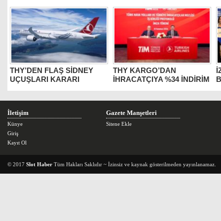
THY’DEN FLAŞ SİDNEY
THY KARGO’DAN
İ
UÇUŞLARI KARARI
İHRACATÇIYA %34 İNDİRİM
B
İletişim
Gazete Manşetleri
Künye
Sitene Ekle
Giriş
Kayıt Ol
© 2017
Slot Haber
Tüm Hakları Saklıdır ~ İzinsiz ve kaynak gösterilmeden yayınlanamaz.