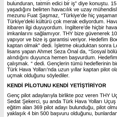
bulunduran, tatmin edici bir iş” diye konuştu. 15 
yaşadığını belirten havacılık ve uzay mühendis
mezunu Fuat Şaşmaz, “Türkiye’de hiç yaşamamı
Türkiye’deki kültürü çok merak ediyordum. Hav
itibaren ilgi duyuyordum. İngiltere’de hiçbir hav
imkanlarını sağlamıyor. THY bize güvenerek 10 
yapıyor ve bize iş garantisi veriyor. Hedefim B
kaptan olmak” dedi. İşletme okuduktan sonra 
lisans yapan Ahmet Seza Önal da, “Sosyal böl
alındığını duyunca hemen başvurdum. Hedefim 
çalışmak. “ dedi. Gençlerin tümü hedeflerinin b
Türk Hava Yolları’nda uzun yıllar kaptan pilot ol
uçmak olduğunu söylediler.
KENDİ PİLOTUNU KENDİ YETİŞTİRİYOR
Genç pilot adaylarıyla birlikte poz veren THY 
Sedat Şekerci, şu anda Türk Hava Yolları Uçuş
eğitim alan 369 pilot adayı bulunduğu, pilot olma
yaklaşık 4 bin 500 başvuru olduğunu, bunlardan 