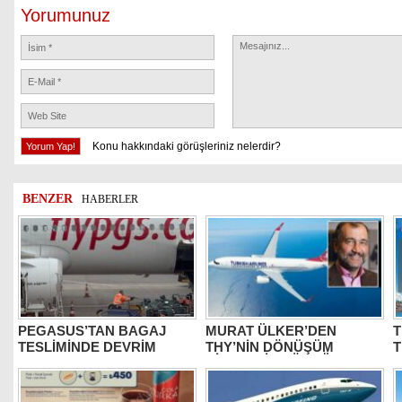
Yorumunuz
Konu hakkındaki görüşleriniz nelerdir?
BENZER
HABERLER
PEGASUS’TAN BAGAJ
MURAT ÜLKER’DEN
T
TESLİMİNDE DEVRİM
THY’NİN DÖNÜŞÜM
HİKAYESİNE ÖVGÜ