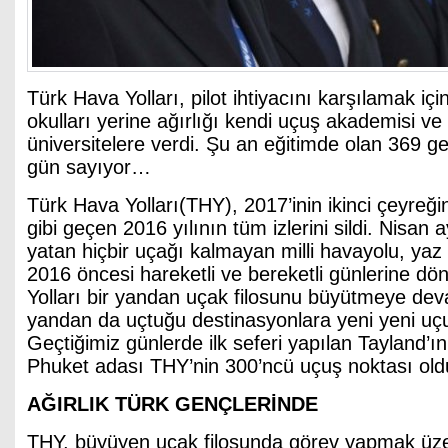
Türk Hava Yolları, pilot ihtiyacını karşılamak iç
okulları yerine ağırlığı kendi uçuş akademisi ve
üniversitelere verdi. Şu an eğitimde olan 369 g
gün sayıyor…
Türk Hava Yolları(THY), 2017’inin ikinci çeyreğ
gibi geçen 2016 yılının tüm izlerini sildi. Nisan a
yatan hiçbir uçağı kalmayan milli havayolu, yaz a
2016 öncesi hareketli ve bereketli günlerine d
Yolları bir yandan uçak filosunu büyütmeye dev
yandan da uçtuğu destinasyonlara yeni yeni uçuş
Geçtiğimiz günlerde ilk seferi yapılan Tayland’
Phuket adası THY’nin 300’ncü uçuş noktası old
AĞIRLIK TÜRK GENÇLERİNDE
THY, büyüyen uçak filosunda görev yapmak üze