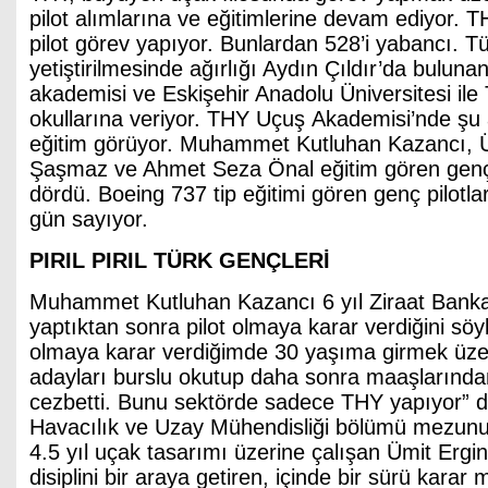
pilot alımlarına ve eğitimlerine devam ediyor. T
pilot görev yapıyor. Bunlardan 528’i yabancı. Tü
yetiştirilmesinde ağırlığı Aydın Çıldır’da buluna
akademisi ve Eskişehir Anadolu Üniversitesi ile
okullarına veriyor. THY Uçuş Akademisi’nde şu 
eğitim görüyor. Muhammet Kutluhan Kazancı, Ü
Şaşmaz ve Ahmet Seza Önal eğitim gören genç 
dördü. Boeing 737 tip eğitimi gören genç pilotl
gün sayıyor.
PIRIL PIRIL TÜRK GENÇLERİ
Muhammet Kutluhan Kazancı 6 yıl Ziraat Bankas
yaptıktan sonra pilot olmaya karar verdiğini söyl
olmaya karar verdiğimde 30 yaşıma girmek üze
adayları burslu okutup daha sonra maaşlarınd
cezbetti. Bunu sektörde sadece THY yapıyor”
Havacılık ve Uzay Mühendisliği bölümü mezun
4.5 yıl uçak tasarımı üzerine çalışan Ümit Ergin,
disiplini bir araya getiren, içinde bir sürü kara