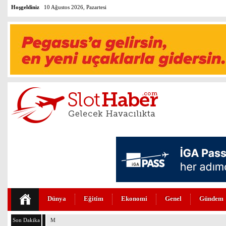
Hoşgeldiniz
10 Ağustos 2026, Pazartesi
Dünya
Eğitim
Ekonomi
Genel
Gündem
Son Dakika
MURAT ÜLKER’DEN THY’NİN DÖNÜŞÜM HİKAYESİNE ÖVGÜ