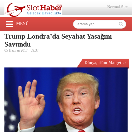
Normal Site
MENÜ
Trump Londra’da Seyahat Yasağını
Savundu
05 Haziran 2017 -
09:37
Dünya
,
Tüm Manşetler