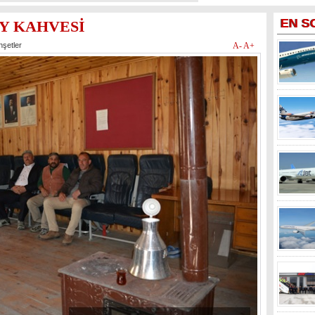
EN
S
Y KAHVESİ
şetler
A-
A+