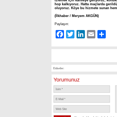
izlemek için kahveye geliyoruz, koltuk
hop kalkıyoruz. Hatta maçlarda gerild
oluyoruz. Köye bu hizmete sunan hem
(İlkhaber / Meryem AKGÜN)
Paylaşın:
Facebook
Twitter
LinkedIn
Email
Sh
Etiketler:
Yorumunuz