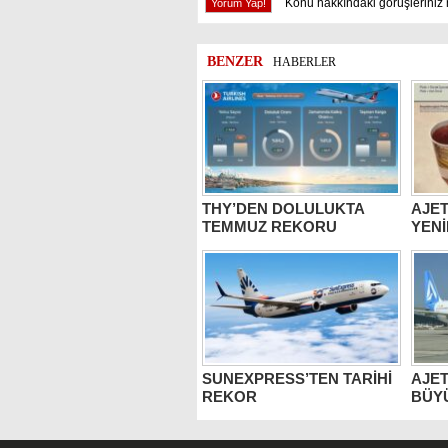
Konu hakkındaki görüşleriniz 
BENZER
HABERLER
THY’DEN DOLULUKTA
AJET
TEMMUZ REKORU
YENİ
SUNEXPRESS’TEN TARİHİ
AJET
REKOR
BÜY