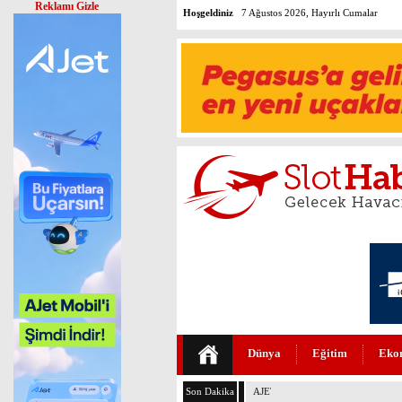
Reklamı Gizle
Hoşgeldiniz
7 Ağustos 2026, Hayırlı Cumalar
Dünya
Eğitim
Eko
Son Dakika
AJET’İN İKRAM MENÜLERİ YE