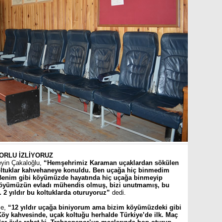
ORLU İZLİYORUZ
yin Çakaloğlu,
“Hemşehrimiz Karaman uçaklardan sökülen
 Koltuklar kahvehaneye konuldu. Ben uçağa hiç binmedim
Benim gibi köyümüzde hayatında hiç uçağa binmeyip
 Köyümüzün evladı mühendis olmuş, bizi unutmamış, bu
. 2 yıldır bu koltuklarda oturuyoruz”
dedi.
se,
“12 yıldır uçağa biniyorum ama bizim köyümüzdeki gibi
öy kahvesinde, uçak koltuğu herhalde Türkiye’de ilk. Maç