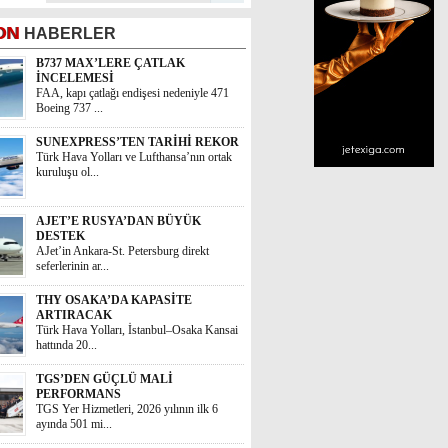
ON
HABERLER
B737 MAX’LERE ÇATLAK
İNCELEMESİ
FAA, kapı çatlağı endişesi nedeniyle 471
Boeing 737 ...
SUNEXPRESS’TEN TARİHİ REKOR
Türk Hava Yolları ve Lufthansa’nın ortak
kuruluşu ol...
AJET’E RUSYA’DAN BÜYÜK
DESTEK
AJet’in Ankara-St. Petersburg direkt
seferlerinin ar...
THY OSAKA’DA KAPASİTE
ARTIRACAK
Türk Hava Yolları, İstanbul–Osaka Kansai
hattında 20...
TGS’DEN GÜÇLÜ MALİ
PERFORMANS
TGS Yer Hizmetleri, 2026 yılının ilk 6
ayında 501 mi...