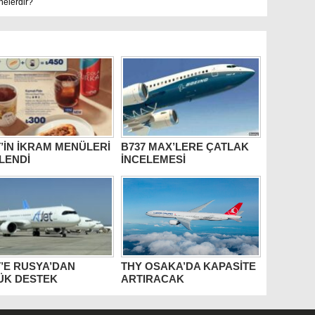
nelerdir?
’İN İKRAM MENÜLERİ
B737 MAX’LERE ÇATLAK
LENDİ
İNCELEMESİ
’E RUSYA’DAN
THY OSAKA’DA KAPASİTE
ÜK DESTEK
ARTIRACAK