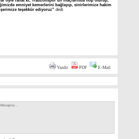
lar öyle rahat ki, Trabzonspor’un maçlarında hop oturup,
iğimizde emniyet kemerlerini bağlayıp, sinirlerimize hakim
şerimize teşekkür ediyoruz”
dedi.
are
Yazdır
PDF
E-Mail