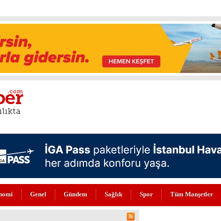
nomi
Genel
Gündem
Sağlık
Spor
Tüm Manşetler
NİLENDİ