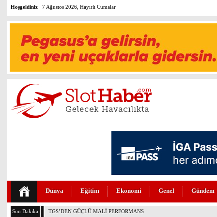
Hoşgeldiniz
7 Ağustos 2026, Hayırlı Cumalar
Dünya
Eğitim
Ekonomi
Genel
Gündem
Son Dakika
THY VE PEGASUS DÜNYANIN EN DEĞERLİLERİ ARASINDA