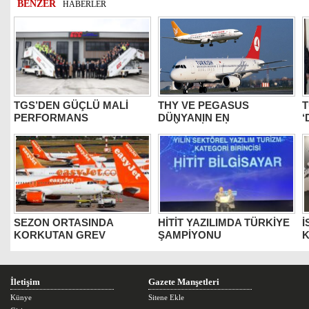
BENZER
HABERLER
TGS’DEN GÜÇLÜ MALİ
THY VE PEGASUS
T
PERFORMANS
DÜNYANIN EN
‘
DEĞERLİLERİ ARASINDA
B
SEZON ORTASINDA
HİTİT YAZILIMDA TÜRKİYE
İ
KORKUTAN GREV
ŞAMPİYONU
K
İletişim
Gazete Manşetleri
Künye
Sitene Ekle