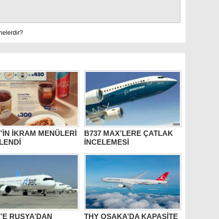
nelerdir?
’İN İKRAM MENÜLERİ
B737 MAX’LERE ÇATLAK
LENDİ
İNCELEMESİ
’E RUSYA’DAN
THY OSAKA’DA KAPASİTE