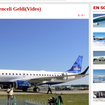
EN
S
enceli Geldi(Video)
A-
A+