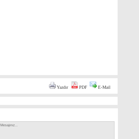
are
Yazdır
PDF
E-Mail