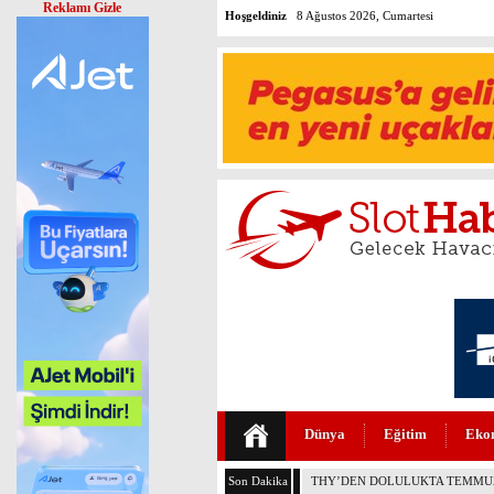
Reklamı Gizle
Hoşgeldiniz
8 Ağustos 2026, Cumartesi
Dünya
Eğitim
Eko
Son Dakika
AJET’İN İKRAM MENÜLERİ YE