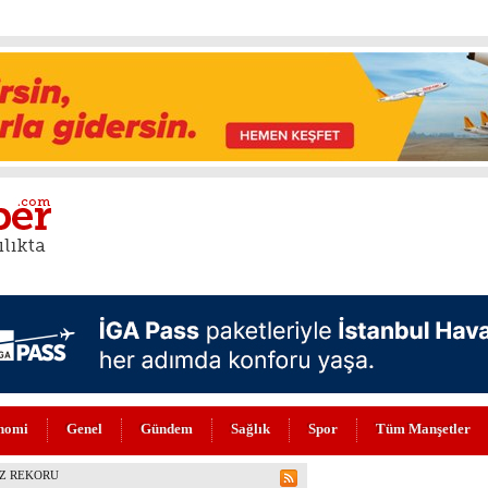
nomi
Genel
Gündem
Sağlık
Spor
Tüm Manşetler
NİLENDİ