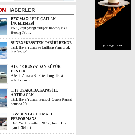
ON
HABERLER
B737 MAX’LERE ÇATLAK
İNCELEMESİ
FAA, kapı çatlağı endişesi nedeniyle 471
Boeing 737 ...
SUNEXPRESS’TEN TARİHİ REKOR
Türk Hava Yolları ve Lufthansa’nın ortak
kuruluşu ol...
AJET’E RUSYA’DAN BÜYÜK
DESTEK
AJet’in Ankara-St. Petersburg direkt
seferlerinin ar...
THY OSAKA’DA KAPASİTE
ARTIRACAK
Türk Hava Yolları, İstanbul–Osaka Kansai
hattında 20...
TGS’DEN GÜÇLÜ MALİ
PERFORMANS
TGS Yer Hizmetleri, 2026 yılının ilk 6
ayında 501 mi...