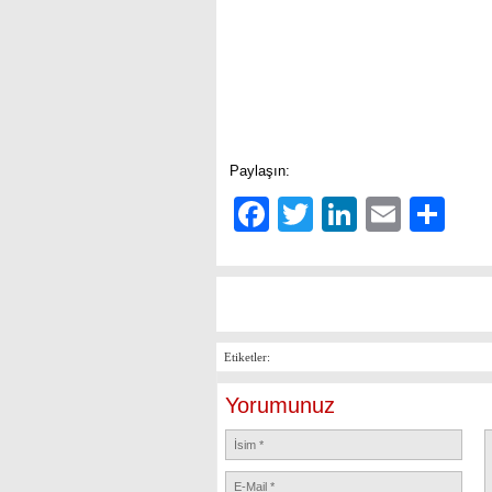
Paylaşın:
Facebook
Twitter
LinkedIn
Email
Sh
Etiketler:
Yorumunuz