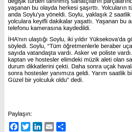
değişik türden tanınmış sanatçıların parçaların
yaşanan bu olayda herkesi şaşırttı. Yolcuların t
anda Soylu’ya yöneldi. Soylu, yaklaşık 2 saatli
yolculara keyifli dakikalar yaşattı. Yaşanan bu a
telefonu kamerasına kaydedildi.
İHA’nın ulaştığı Soylu, iki yıldır Yüksekova’da g
söyledi. Soylu, “Tüm öğretmenlerle beraber uça
sayıda vatandaşta vardı. Asker ve poliste vard
kaptan ve hostesler elimdeki müzik aleti olan 
durum dikkatlerini çekti. Daha sonra uçak hava
sonra hostesler yanımıza geldi. Yarım saatlik b
Güzel bir yolculuk oldu” dedi.
Paylaşın:
Facebook
Twitter
LinkedIn
Email
Share