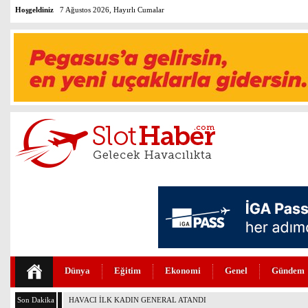
Hoşgeldiniz
7 Ağustos 2026, Hayırlı Cumalar
Dünya
Eğitim
Ekonomi
Genel
Gündem
Son Dakika
BOEİNG 737-7 FAA SERTİFİKASINI ALDI