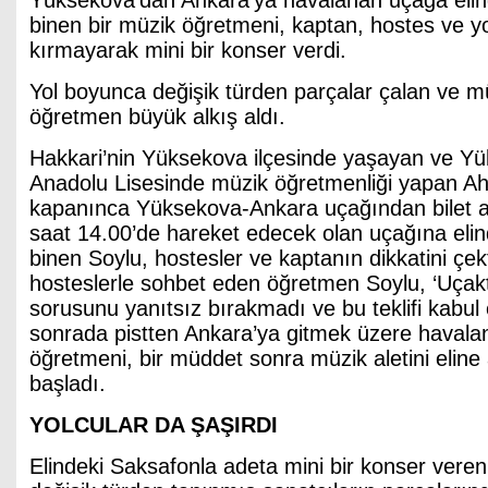
Yüksekova’dan Ankara’ya havalanan uçağa elin
binen bir müzik öğretmeni, kaptan, hostes ve yol
kırmayarak mini bir konser verdi.
Yol boyunca değişik türden parçalar çalan ve mü
öğretmen büyük alkış aldı.
Hakkari’nin Yüksekova ilçesinde yaşayan ve Y
Anadolu Lisesinde müzik öğretmenliği yapan Ah
kapanınca Yüksekova-Ankara uçağından bilet al
saat 14.00’de hareket edecek olan uçağına elin
binen Soylu, hostesler ve kaptanın dikkatini çek
hosteslerle sohbet eden öğretmen Soylu, ‘Uçakta
sorusunu yanıtsız bırakmadı ve bu teklifi kabul 
sonrada pistten Ankara’ya gitmek üzere havala
öğretmeni, bir müddet sonra müzik aletini eline
başladı.
YOLCULAR DA ŞAŞIRDI
Elindeki Saksafonla adeta mini bir konser vere