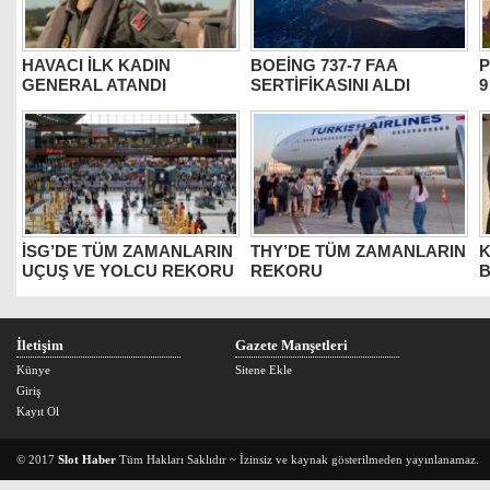
HAVACI İLK KADIN
BOEİNG 737-7 FAA
P
GENERAL ATANDI
SERTİFİKASINI ALDI
9
İSG’DE TÜM ZAMANLARIN
THY’DE TÜM ZAMANLARIN
K
UÇUŞ VE YOLCU REKORU
REKORU
B
İletişim
Gazete Manşetleri
Künye
Sitene Ekle
Giriş
Kayıt Ol
© 2017
Slot Haber
Tüm Hakları Saklıdır ~ İzinsiz ve kaynak gösterilmeden yayınlanamaz.