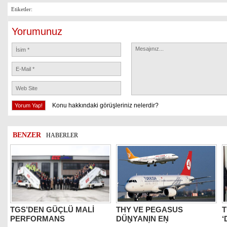
Etiketler:
Yorumunuz
Konu hakkındaki görüşleriniz nelerdir?
BENZER
HABERLER
TGS’DEN GÜÇLÜ MALİ
THY VE PEGASUS
T
PERFORMANS
DÜNYANIN EN
‘
DEĞERLİLERİ ARASINDA
B