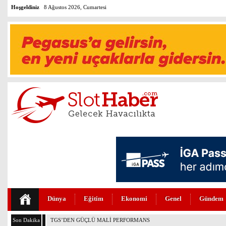
Hoşgeldiniz
8 Ağustos 2026, Cumartesi
Dünya
Eğitim
Ekonomi
Genel
Gündem
Son Dakika
THY VE PEGASUS DÜNYANIN EN DEĞERLİLERİ ARASINDA