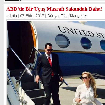
ABD’de Bir Uçuş Masrafı Sakandalı Daha!
admin
| 07 Ekim 2017 |
Dünya
,
Tüm Manşetler