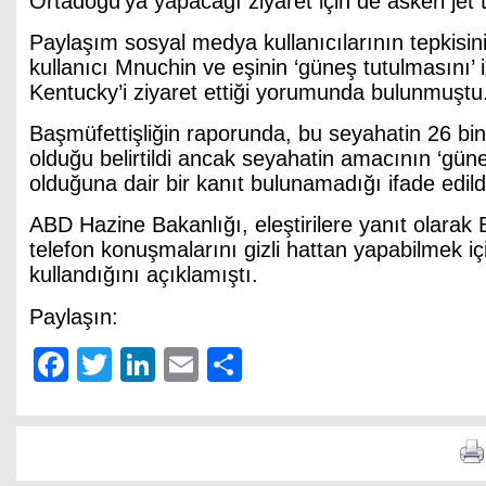
Ortadoğu’ya yapacağı ziyaret için de askeri jet t
Paylaşım sosyal medya kullanıcılarının tepkisin
kullanıcı Mnuchin ve eşinin ‘güneş tutulmasını’ 
Kentucky’i ziyaret ettiği yorumunda bulunmuştu
Başmüfettişliğin raporunda, bu seyahatin 26 bi
olduğu belirtildi ancak seyahatin amacının ‘güne
olduğuna dair bir kanıt bulunamadığı ifade edild
ABD Hazine Bakanlığı, eleştirilere yanıt olarak
telefon konuşmalarını gizli hattan yapabilmek içi
kullandığını açıklamıştı.
Paylaşın:
Facebook
Twitter
LinkedIn
Email
Share