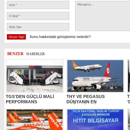
Konu hakkındaki görüşleriniz nelerdir?
BENZER
HABERLER
TGS’DEN GÜÇLÜ MALİ
THY VE PEGASUS
T
PERFORMANS
DÜNYANIN EN
‘
DEĞERLİLERİ ARASINDA
B