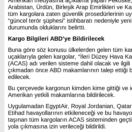
Amerikan medyasına açıklama yapan Pekoske, 
Arabistan, Ürdün, Birleşik Arap Emirlikleri ve 
tüm kargolara zaten güvenlik prosedürlerinin u
“güncel terör şüphesi” istihbaratı nedeniyle yeni
durumunda olduklarını belirtti.
Kargo Bilgileri ABD’ye Bildirilecek
Buna göre söz konusu ülkelerden gelen tüm ka
uçaklarıyla gelen kargolar, “İleri Düzey Hava K
(ACAS) adı verilen sisteme dahil olacak ve ilgili
çıkmadan önce ABD makamlarının talep ettiği bi
edilecek.
Bu çerçevede kargonun kimden kime gittiği ve içer
Amerikan yetkili makamlarına bildirilecek.
Uygulamadan EgyptAir, Royal Jordanian, Qatar
Etihad havayollarının etkileneceği ve bu havayolu
taşınan tüm kargoların ACAS sisteminden geçti
yola çıkmasına izin verileceği bildirildi.