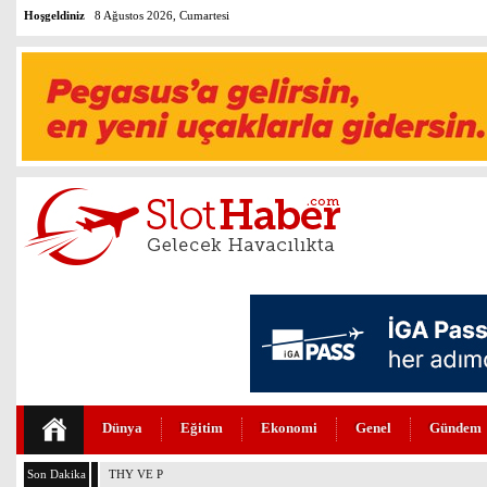
Hoşgeldiniz
8 Ağustos 2026, Cumartesi
Dünya
Eğitim
Ekonomi
Genel
Gündem
Son Dakika
THY VE PEGASUS DÜNYANIN EN DEĞERLİLERİ ARASINDA