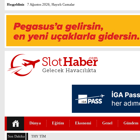
Hoşgeldiniz
7 Ağustos 2026, Hayırlı Cumalar
Dünya
Eğitim
Ekonomi
Genel
Gündem
Son Dakika
THY TİM İŞBİRLİĞİNİ YENİLEDİ