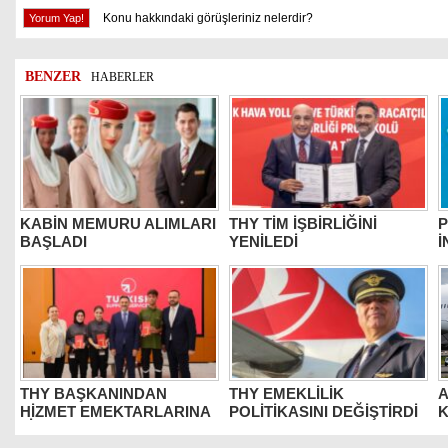
Konu hakkındaki görüşleriniz nelerdir?
BENZER
HABERLER
KABİN MEMURU ALIMLARI
THY TİM İŞBİRLİĞİNİ
P
BAŞLADI
YENİLEDİ
İ
THY BAŞKANINDAN
THY EMEKLİLİK
A
HİZMET EMEKTARLARINA
POLİTİKASINI DEĞİŞTİRDİ
K
ZİYARET
Y