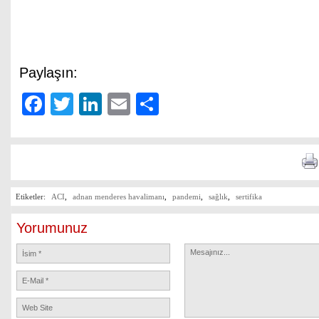
Paylaşın:
Facebook
Twitter
LinkedIn
Email
Share
Etiketler:
ACI
,
adnan menderes havalimanı
,
pandemi
,
sağlık
,
sertifika
Yorumunuz