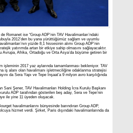
 de Romanet ise “Group ADP’nin TAV Havalimanları’ndaki
grubuyla 2012’den bu yana yürüttüğümüz sağlam ve uyumlu
 Havalimanları’nın yüzde 8,1 hissesinin alımı Group ADP’nin
atejik yatırımda artan bir etkiye sahip olmasını sağlayacaktır.
Avrupa, Afrika, Ortadoğu ve Orta Asya’da büyüme getiren bir
ım işleminin 2017 yaz aylarında tamamlanması bekleniyor. TAV
na iş alanı olan havalimanı işletmeciliğine odaklanma stratejisi
yını da Sera Yapı ve Tepe İnşaat’a 9 milyon avro karşılığında
n Sani Şener, TAV Havalimanları Holding İcra Kurulu Başkanı
urulu ADP tarafından gösterilen beş aday, Sera ve Tepe’nin
üye ile yine 11 üyeden oluşacak.
 Bourget havalimanlarını bünyesinde barındıran Group ADP,
lcuya hizmet verdi. Şirket, Paris dışındaki havalimanlarında da
.