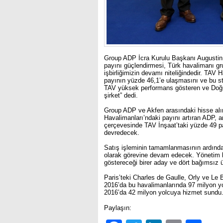
Group ADP İcra Kurulu Başkanı Augustin
payını güçlendirmesi, Türk havalimanı 
işbirliğimizin devamı niteliğindedir. TAV
payının yüzde 46,1’e ulaşmasını ve bu str
TAV yüksek performans gösteren ve Doğu 
şirket” dedi.
Group ADP ve Akfen arasındaki hisse al
Havalimanları’ndaki payını artıran ADP, a
çerçevesinde TAV İnşaat’taki yüzde 49 pa
devredecek.
Satış işleminin tamamlanmasının ardında
olarak görevine devam edecek. Yönetim k
göstereceği birer aday ve dört bağımsız 
Paris’teki Charles de Gaulle, Orly ve Le
2016’da bu havalimanlarında 97 milyon yo
2016’da 42 milyon yolcuya hizmet sundu
Paylaşın: