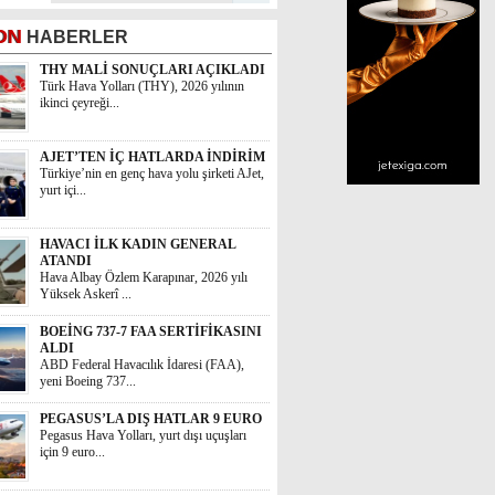
ON
HABERLER
THY MALİ SONUÇLARI AÇIKLADI
Türk Hava Yolları (THY), 2026 yılının
ikinci çeyreği...
AJET’TEN İÇ HATLARDA İNDİRİM
Türkiye’nin en genç hava yolu şirketi AJet,
yurt içi...
HAVACI İLK KADIN GENERAL
ATANDI
Hava Albay Özlem Karapınar, 2026 yılı
Yüksek Askerî ...
BOEİNG 737-7 FAA SERTİFİKASINI
ALDI
ABD Federal Havacılık İdaresi (FAA),
yeni Boeing 737...
PEGASUS’LA DIŞ HATLAR 9 EURO
Pegasus Hava Yolları, yurt dışı uçuşları
için 9 euro...