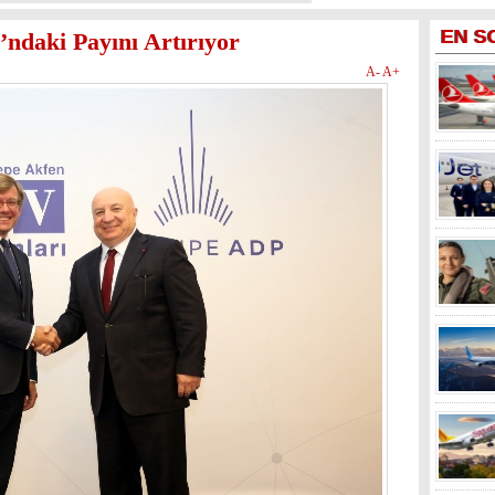
EN
S
ndaki Payını Artırıyor
A-
A+