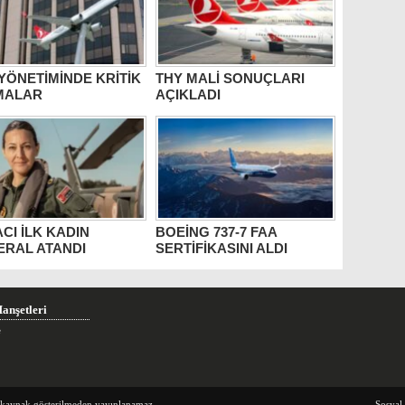
YÖNETİMİNDE KRİTİK
THY MALİ SONUÇLARI
MALAR
AÇIKLADI
CI İLK KADIN
BOEİNG 737-7 FAA
ERAL ATANDI
SERTİFİKASINI ALDI
anşetleri
e
e kaynak gösterilmeden yayınlanamaz.
Sosyal