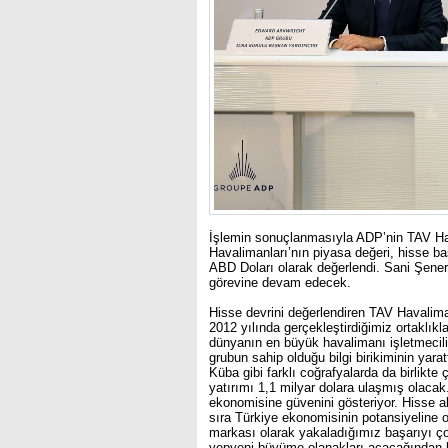
İşlemin sonuçlanmasıyla ADP’nin TAV Ha
Havalimanları’nın piyasa değeri, hisse ba
ABD Doları olarak değerlendi. Sani Şene
görevine devam edecek.
Hisse devrini değerlendiren TAV Havalima
2012 yılında gerçekleştirdiğimiz ortaklık
dünyanın en büyük havalimanı işletmeciliğ
grubun sahip olduğu bilgi birikiminin yara
Küba gibi farklı coğrafyalarda da birlikte
yatırımı 1,1 milyar dolara ulaşmış olacak
ekonomisine güvenini gösteriyor. Hisse al
sıra Türkiye ekonomisinin potansiyeline ol
markası olarak yakaladığımız başarıyı 
yepyeni büyüme olanakları açacağından 