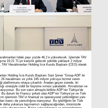
valimanları’ndaki payı yüzde 46,1’e yükselecek. İşlemde TAV
şına 19,21 TL’ye karşılık gelecek şekilde yaklaşık 2 milyar
r, TAV Havalimanları Holding İcra Kurulu Başkanı (CEO) olarak
nları Holding İcra Kurulu Başkanı Sani Şener “Group ADP ile
la 26 havalimanı ve yıllık 245 milyon yolcuya hizmet veren
i platformunu ortaya çıkarttık. Aradan geçen sürede, iki
ttığı sinerjiyle ciddi bir büyüme ivmesi yakaladık. Hırvatistan ve
 çalışıyoruz. Bu son satın almayla birlikte ADP’nin Türkiye’de
. Bu durum bir Fransız şirketi olan ADP’nin Türkiye’ye ve Türk
ım işleminin TAV’ın finansal ve operasyonel yetkinliğinin yanı
an inancı da yansıttığına inanıyoruz. Bu işbirliğinin bir Türk
çok daha yukarıya taşımamızı sağlayacağından, önümüzde
kuşku duymuyoruz. Başta çalışanlarımız ve müşterilerimiz