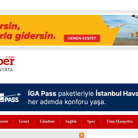
nomi
Genel
Gündem
Sağlık
Spor
Tüm Manşetler
TAMALAR