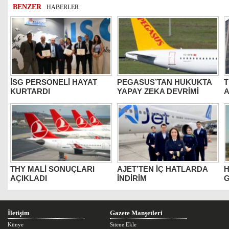
BENZER
HABERLER
İSG PERSONELİ HAYAT
PEGASUS’TAN HUKUKTA
T
KURTARDI
YAPAY ZEKA DEVRİMİ
THY MALİ SONUÇLARI
AJET’TEN İÇ HATLARDA
H
AÇIKLADI
İNDİRİM
G
İletişim
Gazete Manşetleri
Künye
Sitene Ekle