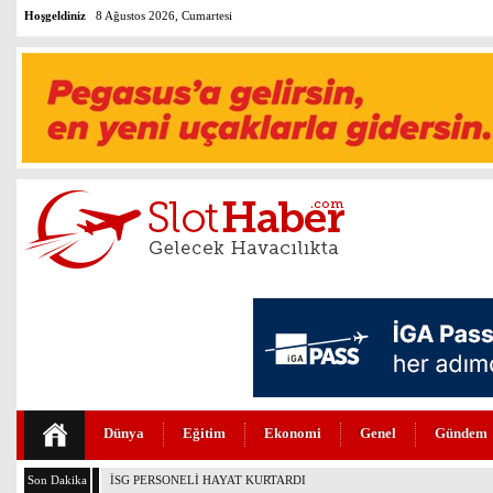
Hoşgeldiniz
8 Ağustos 2026, Cumartesi
Dünya
Eğitim
Ekonomi
Genel
Gündem
Son Dakika
PEGASUS’TAN HUKUKTA YAPAY ZEKA DEVRİMİ