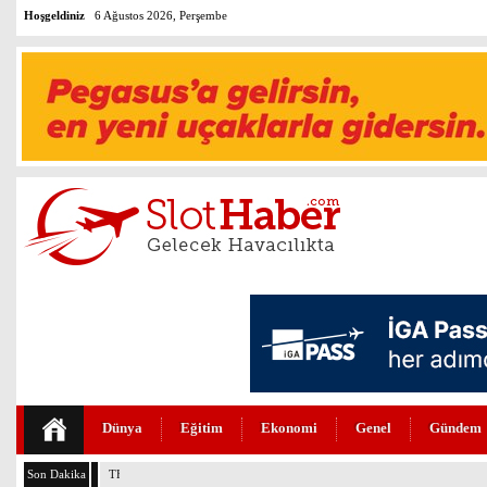
Hoşgeldiniz
6 Ağustos 2026, Perşembe
Dünya
Eğitim
Ekonomi
Genel
Gündem
Son Dakika
THY TİM İŞBİRLİĞİNİ YENİLEDİ