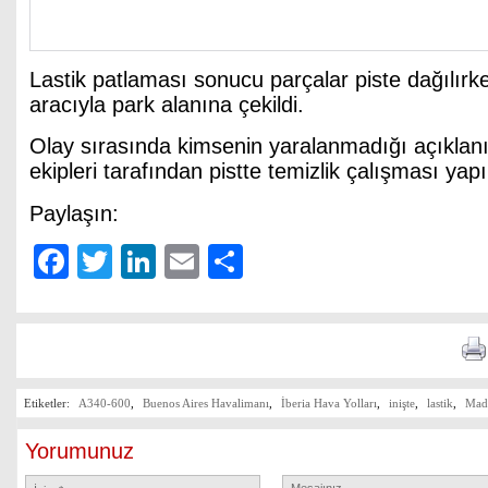
Lastik patlaması sonucu parçalar piste dağılırk
aracıyla park alanına çekildi.
Olay sırasında kimsenin yaralanmadığı açıklanı
ekipleri tarafından pistte temizlik çalışması yapı
Paylaşın:
Facebook
Twitter
LinkedIn
Email
Share
Etiketler:
A340-600
,
Buenos Aires Havalimanı
,
İberia Hava Yolları
,
inişte
,
lastik
,
Madr
Yorumunuz